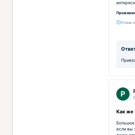
интересн
Проживан
Отзыв о
Ответ
Приез
Р
Как же
Большое 
если вы 
даже сем