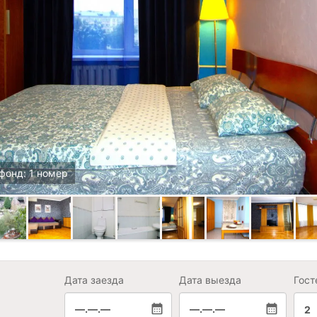
фонд: 1 номер
Дата заезда
Дата выезда
Гост
—.—.—
—.—.—
2