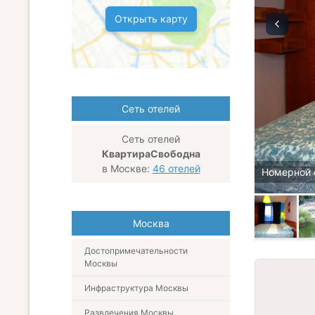
Открыть карту
Сеть отелей
Сеть отелей
КвартираСвободна
в Москве:
46 отелей
Номерной 
Москва
Достопримечательности
Москвы
Инфраструктура Москвы
Развлечения Москвы