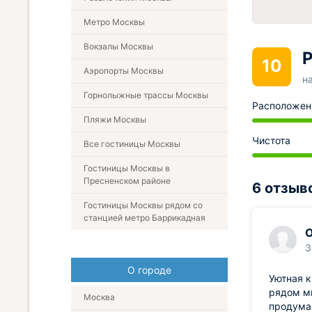
Метро Москвы
Вокзалы Москвы
Р
10
Аэропорты Москвы
н
Горнолыжные трассы Москвы
Расположен
Пляжи Москвы
Чистота
Все гостиницы Москвы
Гостиницы Москвы в
Пресненском районе
6 отзыв
Гостиницы Москвы рядом со
станцией метро Баррикадная
О
3
О городе
Уютная к
рядом мн
Москва
продума