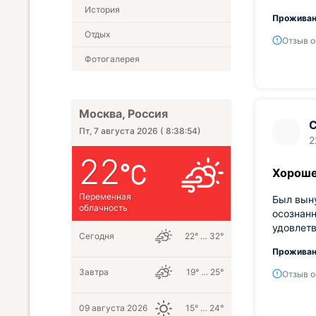
История
Проживан
Отдых
Отзыв о
Фотогалерея
Москва, Россия
С
Пт, 7 августа 2026
(
8:38:55
)
2
22
Хороше
Переменная
Был выну
облачность
осознанн
удовлетв
Сегодня
22° … 32°
Проживан
Завтра
19° … 25°
Отзыв о
09 августа 2026
15° … 24°