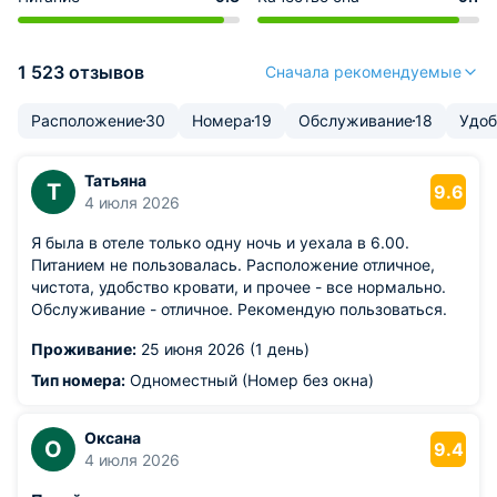
1 523 отзывов
Сначала рекомендуемые
Расположение
30
Номера
19
Обслуживание
18
Удоб
Татьяна
Т
9.6
4 июля 2026
Я была в отеле только одну ночь и уехала в 6.00.
Питанием не пользовалась. Расположение отличное,
чистота, удобство кровати, и прочее - все нормально.
Обслуживание - отличное. Рекомендую пользоваться.
Проживание:
25 июня 2026 (1 день)
Тип номера:
Одноместный (Номер без окна)
Оксана
О
9.4
4 июля 2026