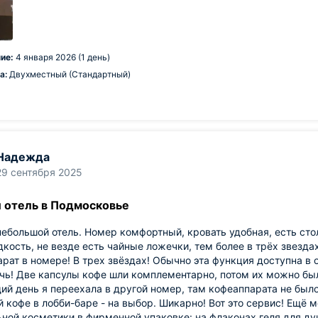
ие:
4 января 2026 (1 день)
а:
Двухместный (Стандартный)
Надежда
29 сентября 2025
 отель в Подмосковье
ебольшой отель. Номер комфортный, кровать удобная, есть сто
едкость, не везде есть чайные ложечки, тем более в трёх звездах
рат в номере! В трех звёздах! Обычно эта функция доступна в о
очь! Две капсулы кофе шли комплементарно, потом их можно был
й день я переехала в другой номер, там кофеаппарата не было
 кофе в лобби-баре - на выбор. Шикарно! Вот это сервис! Ещё 
ной косметики в фирменной упаковке: на флаконах геля для ду