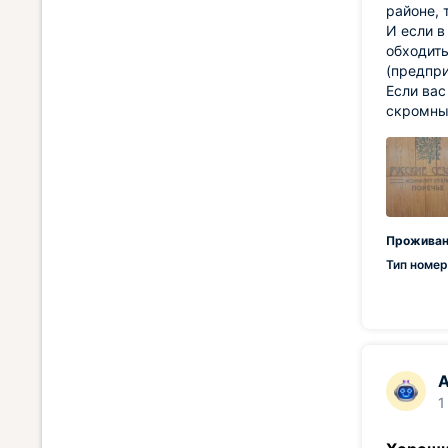
районе, 
И если в
обходит
(предпри
Если вас
скромны
Проживан
Тип номер
А
1