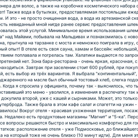
нера для волос, а также на коробочке косметического набора с
т! Также вода в бутылках, предоставляемая постояльцам еже
м. И это - не просто очищенная вода, а вода из артезианской 
сть невиданный мной нигде ранее сервис предоставления шлем
овалась этой услугой. Минимальное время использования шлема 
а" над Майами, побывала на Мальдивах и познакомилась с нов
на, прыгнула на тарзанке с моста и немножко поиграла в игру,
ый опыт! В отеле есть своя сауна, хамам и бассейн: небольшой,
твием поплавала и погрелась там. Халатики выдаются по запрос
претензий нет. Зона бара-ресторана - очень яркая, красочная,
находиться. Завтрак при заселении стоит 600 рублей, при покуп
, есть выбор из трёх вариантов. Я выбрала "континентальный",
оджаренного на масле был обычный тостовый хлеб, слегка подо
. Когда я спросила у официанта, почему так - выяснилось, что 
оставивший это меню - уволился, а изменения в распечатку так 
 докупила второй, уже с кашей и сырниками. Может, это только
утерброда. Также брала в этом кафе салат и спагетти на ужин -
авилось! Вокруг отеля - красивая ухоженная территория, посаж
. Недалеко есть продуктовые магазины "Магнит" и "5-ка". Пе
се вопросы решаются быстро и максимально комфортно для го
татков: расположение отеля - уже Подмосковье, до ближайшего 
а на который тоже не очень близко (10 минут идти). Для меня э