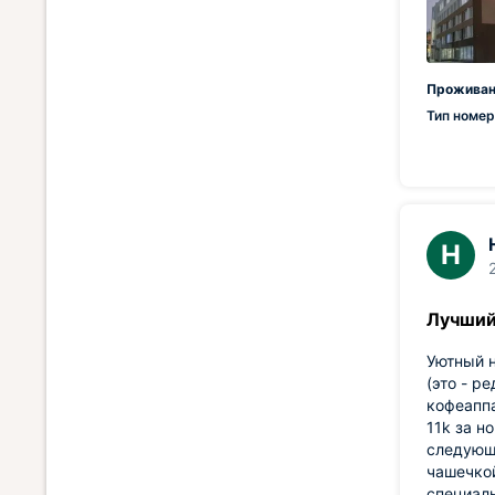
Проживан
Тип номер
Н
Лучший
Уютный н
(это - р
кофеаппа
11k за н
следующи
чашечкой
специаль