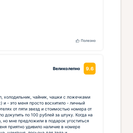
Полезно
9.6
Великолепно
л, холодильник, чайник, чашки с ложечками
) и - это меня просто восхитило - личный
телях от пяти звезд и стоимостью номера от
о докупить по 100 рублей за штуку. Когда на
, но мне предложили в подарок угоститься
меня приятно удивило наличие в номере
ша, шампуня, лосьона для тела и