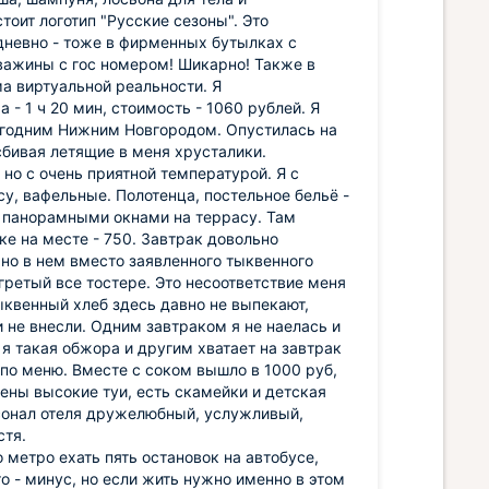
тоит логотип "Русские сезоны". Это
дневно - тоже в фирменных бутылках с
скважины с гос номером! Шикарно! Также в
а виртуальной реальности. Я
- 1 ч 20 мин, стоимость - 1060 рублей. Я
огодним Нижним Новгородом. Опустилась на
 сбивая летящие в меня хрусталики.
 но с очень приятной температурой. Я с
у, вафельные. Полотенца, постельное бельё -
 с панорамными окнами на террасу. Там
ке на месте - 750. Завтрак довольно
 но в нем вместо заявленного тыквенного
гретый все тостере. Это несоответствие меня
тыквенный хлеб здесь давно не выпекают,
и не внесли. Одним завтраком я не наелась и
 я такая обжора и другим хватает на завтрак
 по меню. Вместе с соком вышло в 1000 руб,
ены высокие туи, есть скамейки и детская
рсонал отеля дружелюбный, услужливый,
стя.
метро ехать пять остановок на автобусе,
то - минус, но если жить нужно именно в этом