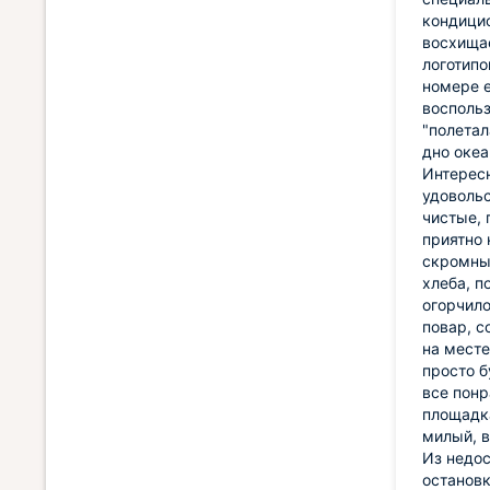
кондицио
восхищае
логотипо
номере е
воспольз
"полетал
дно океа
Интересн
удовольс
чистые, 
приятно 
скромный
хлеба, п
огорчило
повар, с
на месте
просто б
все понр
площадка
милый, в
Из недос
остановк