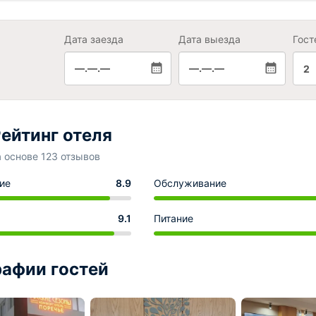
Дата заезда
Дата выезда
Гост
—.—.—
—.—.—
2
ейтинг отеля
а основе 123 отзывов
ие
8.9
Обслуживание
9.1
Питание
афии гостей