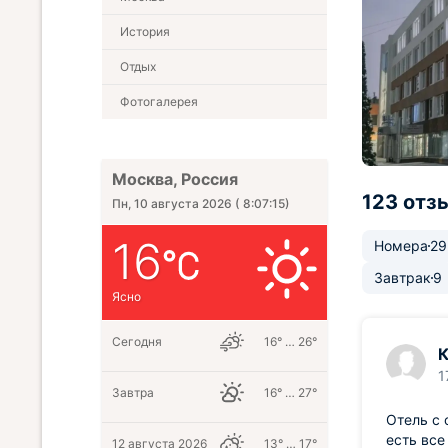
История
Отдых
Фотогалерея
Москва, Россия
123 отз
Пн, 10 августа 2026
(
8:07:16
)
16
Номера
29
Завтрак
9
Ясно
Сегодня
16° … 26°
К
1
Завтра
16° … 27°
Отель с 
есть все
12 августа 2026
13° … 17°