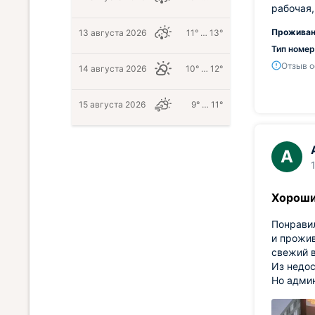
рабочая,
Проживан
13 августа 2026
11° … 13°
Тип номер
Отзыв о
14 августа 2026
10° … 12°
15 августа 2026
9° … 11°
А
Хороши
Понравил
и прожив
свежий 
Из недос
Но админ