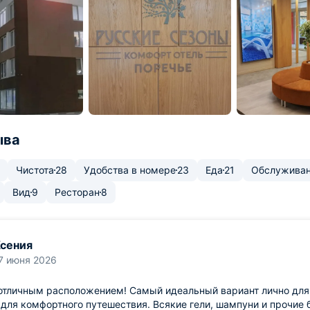
ыва
Чистота
28
Удобства в номере
23
Еда
21
Обслужива
Вид
9
Ресторан
8
сения
7 июня 2026
отличным расположением! Самый идеальный вариант лично для 
 для комфортного путешествия. Всякие гели, шампуни и прочие 