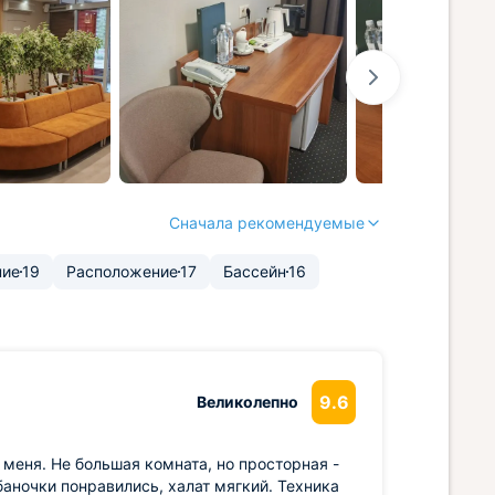
Сначала рекомендуемые
ние
19
Расположение
17
Бассейн
16
9.6
Великолепно
меня. Не большая комната, но просторная -
баночки понравились, халат мягкий. Техника