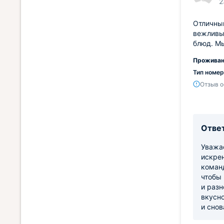
2
Отличный
вежливые
блюд. М
Проживан
Тип номер
Отзыв о
Ответ
Уважае
искре
коман
чтобы
и разн
вкусно
и снов