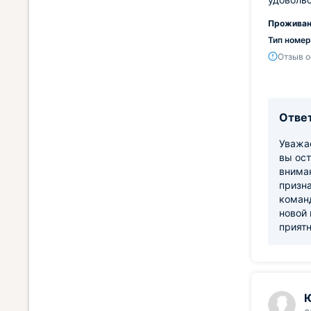
Проживан
Тип номер
Отзыв о
Ответ
Уважае
вы ос
вниман
призна
коман
новой
прият