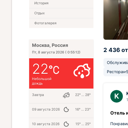
История
Отдых
Фотогалерея
Москва, Россия
2 436 о
Пт, 8 августа 2026
(
0:55:13
)
Обслужив
22
Ресторан
Небольшой
дождь
К
Завтра
22° … 28°
09 августа 2026
16° … 23°
Отель 
Понрави
10 августа 2026
15° … 25°