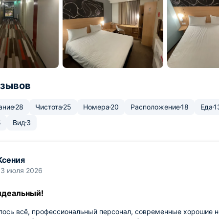
тзывов
ание
28
Чистота
25
Номера
20
Расположение
18
Еда
1
5
Вид
3
Ксения
13 июля 2026
идеальный!
лось всё, профессиональный персонал, современные хорошие н