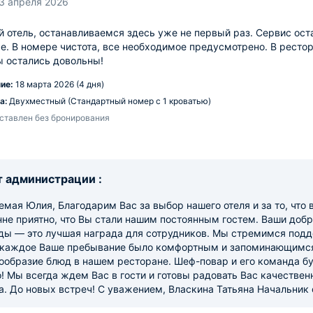
3 апреля 2026
 отель, останавливаемся здесь уже не первый раз. Сервис оста
. В номере чистота, все необходимое предусмотрено. В рестор
ы остались довольны!
ие:
18 марта 2026 (4 дня)
а:
Двухместный (Стандартный номер с 1 кроватью)
ставлен без бронирования
 администрации :
мая Юлия, Благодарим Вас за выбор нашего отеля и за то, что 
нне приятно, что Вы стали нашим постоянным гостем. Ваши доб
ды — это лучшая награда для сотрудников. Мы стремимся подд
 каждое Ваше пребывание было комфортным и запоминающимся.
ообразие блюд в нашем ресторане. Шеф-повар и его команда бу
! Мы всегда ждем Вас в гости и готовы радовать Вас качестве
а. До новых встреч! С уважением, Власкина Татьяна Начальник