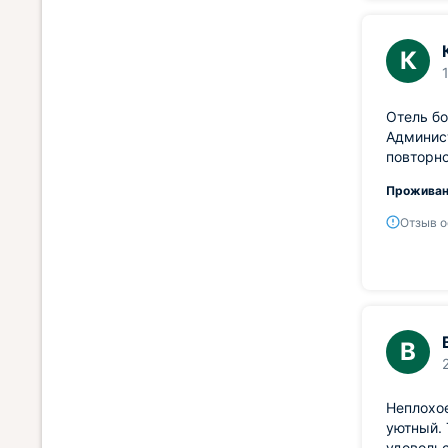
К
Отель бо
Админис
повторно
Проживан
Отзыв о
В
Неплохо
уютный. 
удовольс