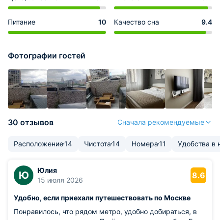
Питание
10
Качество сна
9.4
Фотографии гостей
30 отзывов
Сначала рекомендуемые
Расположение
14
Чистота
14
Номера
11
Удобства в
Юлия
Ю
8.6
15 июля 2026
Удобно, если приехали путешествовать по Москве
Понравилось, что рядом метро, удобно добираться, в