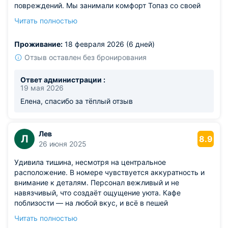
повреждений. Мы занимали комфорт Топаз со своей
отдельной ванной комнатой. До центральной части
Читать полностью
Москвы отсюда можно дойти даже пешком и по пути
увидеть множество различных
Проживание:
18 февраля 2026 (6 дней)
достопримечательностей интересных объектов.
Отзыв оставлен без бронирования
Ответ администрации :
19 мая 2026
Елена, спасибо за тёплый отзыв
Лев
Л
8.9
26 июня 2025
Удивила тишина, несмотря на центральное
расположение. В номере чувствуется аккуратность и
внимание к деталям. Персонал вежливый и не
навязчивый, что создаёт ощущение уюта. Кафе
поблизости — на любой вкус, и всё в пешей
доступности. Порадовала чёткая организация
Читать полностью
заселения, без лишней волокиты. Материалы в отделке