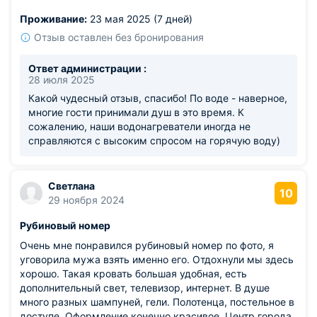
добротные — не пластик, а дерево и текстиль. Даже
Проживание:
23 мая 2025 (7 дней)
при долгом проживании не возникает ощущения скуки.
Из недостатков: вода в душе долго нагревалась,
Отзыв оставлен без бронирования
пришлось подождать.
Ответ администрации :
28 июля 2025
Какой чудесный отзыв, спасибо! По воде - наверное,
многие гости принимали душ в это время. К
сожалению, наши водонагреватели иногда не
справляются с высоким спросом на горячую воду)
Светлана
10
29 ноября 2024
Рубиновый номер
Очень мне понравился рубиновый номер по фото, я
уговорила мужа взять именно его. Отдохнули мы здесь
хорошо. Такая кровать большая удобная, есть
дополнительный свет, телевизор, интернет. В душе
много разных шампуней, гели. Полотенца, постельное в
доступе. Оформление конечно красивое. Центр города