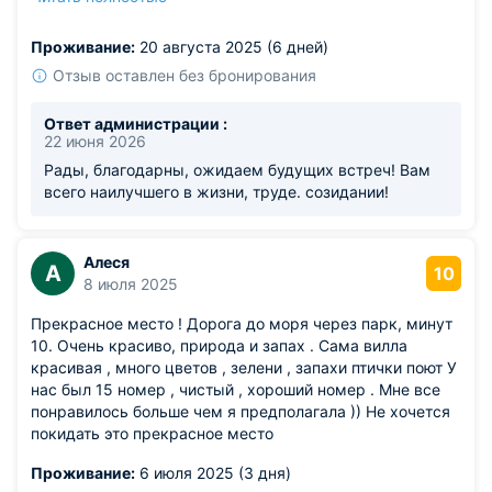
прошлом году мы занимали двухместный улучшенный
номер со своей ванной комнатой. Абсолютно никаких
Проживание:
20 августа 2025 (6 дней)
замечаний к сотрудникам отеля у нас нет. Все
организовано на высшем уровне и достойно внимания.
Отзыв оставлен без бронирования
Ответ администрации :
22 июня 2026
Рады, благодарны, ожидаем будущих встреч! Вам
всего наилучшего в жизни, труде. созидании!
Алеся
А
10
8 июля 2025
Прекрасное место ! Дорога до моря через парк, минут
10. Очень красиво, природа и запах . Сама вилла
красивая , много цветов , зелени , запахи птички поют У
нас был 15 номер , чистый , хороший номер . Мне все
понравилось больше чем я предполагала )) Не хочется
покидать это прекрасное место
Проживание:
6 июля 2025 (3 дня)