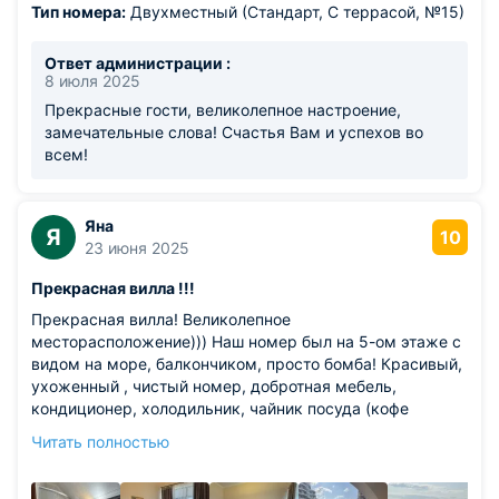
Тип номера:
Двухместный (Стандарт, С террасой, №15)
Ответ администрации :
8 июля 2025
Прекрасные гости, великолепное настроение,
замечательные слова! Счастья Вам и успехов во
всем!
Яна
Я
10
23 июня 2025
Прекрасная вилла !!!
Прекрасная вилла! Великолепное
месторасположение))) Наш номер был на 5-ом этаже с
видом на море, балкончиком, просто бомба! Красивый,
ухоженный , чистый номер, добротная мебель,
кондиционер, холодильник, чайник посуда (кофе
чай,вода). Каждый день была уборка , меняли
Читать полностью
полотенца, постельное . На территории очень красиво,
много зелени и цветовочень ухоженная территория.
Есть парковка, мангал для мяса и много мест чтобы