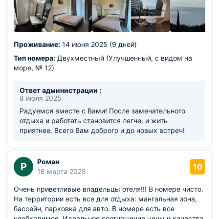
посидеть. Также есть чистейший бассейн у которого
всегда работает фильтр. Были очень вкусные завтраки ,
всегда все свежее и приготовлено с душой Хозяева
великолепные люди. Отзывчивые, помогут во всем,
Проживание:
14 июня 2025 (9 дней)
подскажут, расскажут все что нужно!!!! В общем, всё
устроило на 100! Обязательно вернемся еще
Тип номера:
Двухместный (Улучшенный, с видом на
море, № 12)
Ответ администрации :
8 июля 2025
Радуемся вместе с Вами! После замечательного
отдыха и работать становится легче, и жить
приятнее. Всего Вам доброго и до новых встреч!
Роман
Р
10
18 марта 2025
Очень приветливые владельцы отеля!!! В номере чисто.
На территории есть все для отдыха: мангальная зона,
бассейн, парковка для авто. В номере есть все
необходимое. Идеальное соотношение цены и качества.