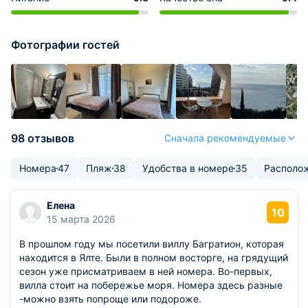
Фотографии гостей
98 отзывов
Сначала рекомендуемые
Номера
47
Пляж
38
Удобства в номере
35
Располо
Елена
10
15 марта 2026
В прошлом году мы посетили виллу Багратион, которая
находится в Ялте. Были в полном восторге, на грядущий
сезон уже присматриваем в ней номера. Во-первых,
вилла стоит на побережье моря. Номера здесь разные
-можно взять попроще или подороже.