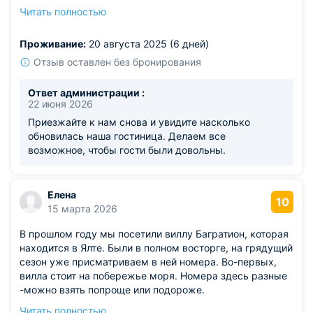
Достопримечательности все в шаговой доступности. В
Читать полностью
прошлом году мы занимали двухместный улучшенный
номер со своей ванной комнатой. Абсолютно никаких
Проживание:
20 августа 2025 (6 дней)
замечаний к сотрудникам отеля у нас нет. Все
организовано на высшем уровне и достойно внимания.
Отзыв оставлен без бронирования
Ответ администрации :
22 июня 2026
Приезжайте к нам снова и увидите насколько
обновилась наша гостиница. Делаем все
возможное, чтобы гости были довольны.
Елена
10
15 марта 2026
В прошлом году мы посетили виллу Багратион, которая
находится в Ялте. Были в полном восторге, на грядущий
сезон уже присматриваем в ней номера. Во-первых,
вилла стоит на побережье моря. Номера здесь разные
-можно взять попроще или подороже.
Достопримечательности все в шаговой доступности. В
Читать полностью