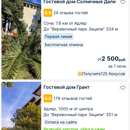
Гостевой дом Солнечные Дали
дом
Солнечные
8.9
24 отзыва гостей
Дали
Сочи,
7.8 км от Адлер
До "Веревочный парк Зацепи" 334 м
Первая линия
Бесплатная отмена
2 500
от
руб.
за 1 ночь
Получите
125 бонусов
Гостевой
Гостевой дом Грант
дом
Грант
8.5
179 отзывов гостей
Адлер,
1000 м от центра
До "Веревочный парк Зацепи" 351 м
Оплата на сайте
Включён завтрак, обед и ужин