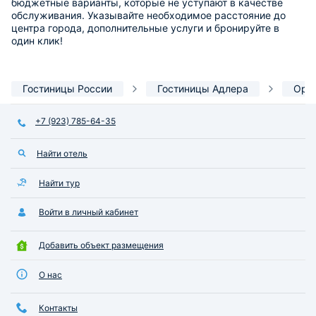
бюджетные варианты, которые не уступают в качестве
обслуживания. Указывайте необходимое расстояние до
центра города, дополнительные услуги и бронируйте в
один клик!
Гостиницы России
Гостиницы Адлера
Ори
+7 (923) 785-64-35
Найти отель
Найти тур
Войти в личный кабинет
Добавить объект размещения
О нас
Контакты