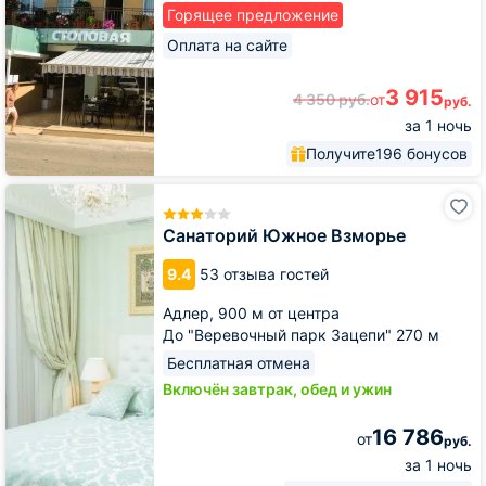
Горящее предложение
Оплата на сайте
3 915
4 350
руб.
от
руб.
за 1 ночь
Получите
196 бонусов
Санаторий
Южное
Взморье
Санаторий Южное Взморье
9.4
53 отзыва гостей
Адлер,
900 м от центра
До "Веревочный парк Зацепи" 270 м
Бесплатная отмена
Включён завтрак, обед и ужин
16 786
от
руб.
за 1 ночь