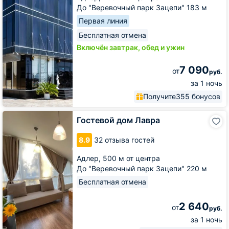
До "Веревочный парк Зацепи" 183 м
Первая линия
Бесплатная отмена
Включён завтрак, обед и ужин
7 090
от
руб.
за 1 ночь
Получите
355 бонусов
Гостевой
Гостевой дом Лавра
дом
Лавра
8.9
32 отзыва гостей
Адлер,
500 м от центра
До "Веревочный парк Зацепи" 220 м
Бесплатная отмена
2 640
от
руб.
за 1 ночь