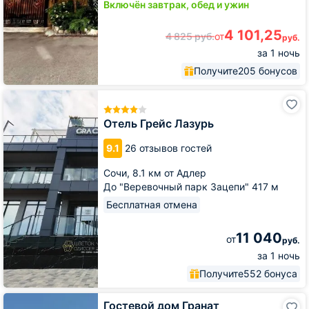
Включён завтрак, обед и ужин
4 101,25
4 825
руб.
от
руб.
за 1 ночь
Получите
205 бонусов
Отель
Грейс
Лазурь
Отель Грейс Лазурь
9.1
26 отзывов гостей
Сочи,
8.1 км от Адлер
До "Веревочный парк Зацепи" 417 м
Бесплатная отмена
11 040
от
руб.
за 1 ночь
Получите
552 бонуса
Гостевой
Гостевой дом Гранат