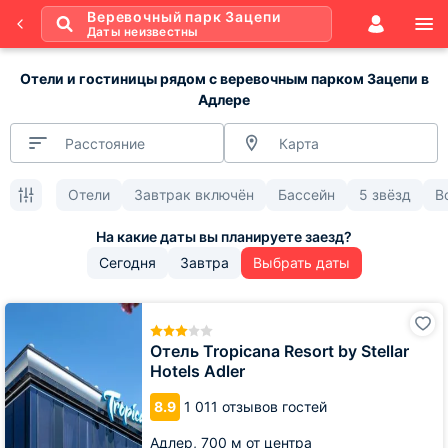
Веревочный парк Зацепи
Даты неизвестны
Отели и гостиницы рядом с веревочным парком Зацепи в
Адлере
Расстояние
Карта
Отели
Завтрак включён
Бассейн
5 звёзд
В
Сегодня
Завтра
Выбрать даты
Отель
Tropicana
Resort
Отель Tropicana Resort by Stellar
by
Hotels Adler
Stellar
Hotels
8.9
1 011 отзывов гостей
Adler
Адлер,
700 м от центра