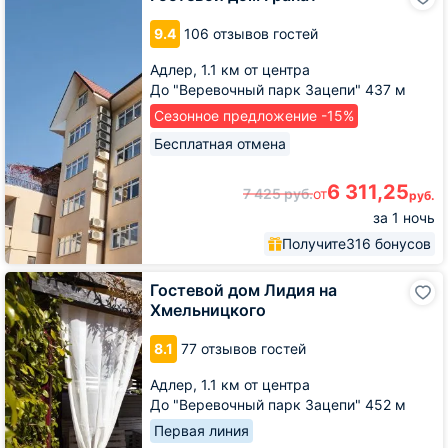
дом
Гранат
9.4
106 отзывов гостей
Адлер,
1.1 км от центра
До "Веревочный парк Зацепи" 437 м
Сезонное предложение -15%
Бесплатная отмена
6 311,25
7 425
руб.
от
руб.
за 1 ночь
Получите
316 бонусов
Гостевой
Гостевой дом Лидия на
дом
Хмельницкого
Лидия
на
8.1
77 отзывов гостей
Хмельницкого
Адлер,
1.1 км от центра
До "Веревочный парк Зацепи" 452 м
Первая линия