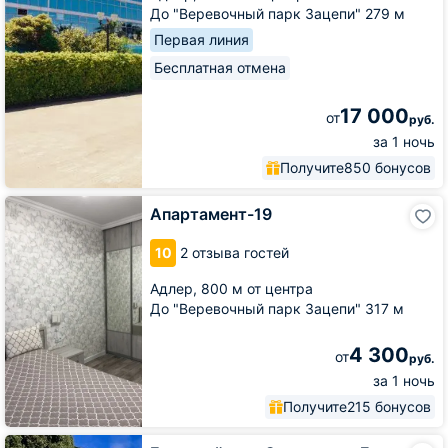
До "Веревочный парк Зацепи" 279 м
Первая линия
Бесплатная отмена
17 000
от
руб.
за 1 ночь
Получите
850 бонусов
Апартамент-19
Апартамент-19
10
2 отзыва гостей
Адлер,
800 м от центра
До "Веревочный парк Зацепи" 317 м
4 300
от
руб.
за 1 ночь
Получите
215 бонусов
Гостевой