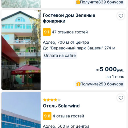
Получите
839 бонусов
Гостевой
Гостевой дом Зеленые
дом
фонарики
Зеленые
фонарики
9.1
47 отзывов гостей
Адлер,
700 м от центра
До "Веревочный парк Зацепи" 274 м
Оплата на сайте
5 000
от
руб.
за 1 ночь
Получите
250 бонусов
Отель
Solarwind
Отель Solarwind
9.8
4 отзыва гостей
Адлер,
500 м от центра