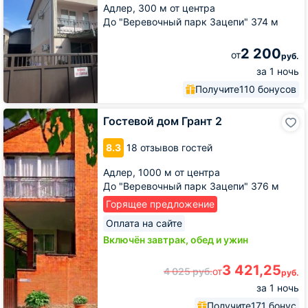
Адлер,
300 м от центра
До "Веревочный парк Зацепи" 374 м
2 200
от
руб.
за 1 ночь
Получите
110 бонусов
Гостевой
Гостевой дом Грант 2
дом
Грант
8.3
18 отзывов гостей
2
Адлер,
1000 м от центра
До "Веревочный парк Зацепи" 376 м
Горящее предложение
Оплата на сайте
Включён завтрак, обед и ужин
3 421,25
4 025
руб.
от
руб.
за 1 ночь
Получите
171 бонус