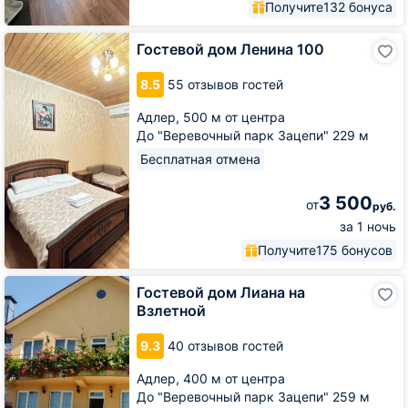
Получите
132 бонуса
Гостевой
Гостевой дом Ленина 100
дом
Ленина
8.5
55 отзывов гостей
100
Адлер,
500 м от центра
До "Веревочный парк Зацепи" 229 м
Бесплатная отмена
3 500
от
руб.
за 1 ночь
Получите
175 бонусов
Гостевой
Гостевой дом Лиана на
дом
Взлетной
Лиана
на
9.3
40 отзывов гостей
Взлетной
Адлер,
400 м от центра
До "Веревочный парк Зацепи" 259 м