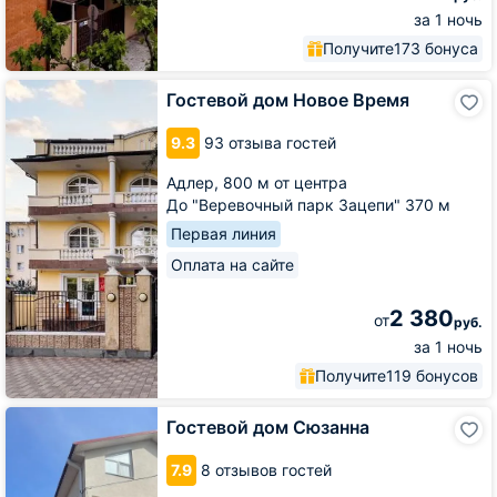
за 1 ночь
Получите
173 бонуса
Гостевой
Гостевой дом Новое Время
дом
Новое
9.3
93 отзыва гостей
Время
Адлер,
800 м от центра
До "Веревочный парк Зацепи" 370 м
Первая линия
Оплата на сайте
2 380
от
руб.
за 1 ночь
Получите
119 бонусов
Гостевой
Гостевой дом Сюзанна
дом
Сюзанна
7.9
8 отзывов гостей