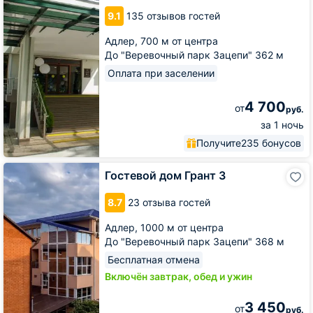
9.1
135 отзывов гостей
Адлер,
700 м от центра
До "Веревочный парк Зацепи" 362 м
Оплата при заселении
4 700
от
руб.
за 1 ночь
Получите
235 бонусов
Гостевой
Гостевой дом Грант 3
дом
Грант
8.7
23 отзыва гостей
3
Адлер,
1000 м от центра
До "Веревочный парк Зацепи" 368 м
Бесплатная отмена
Включён завтрак, обед и ужин
3 450
от
руб.