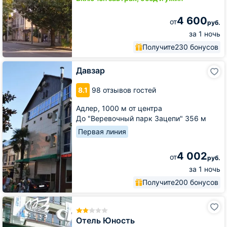
4 600
от
руб.
за 1 ночь
Получите
230 бонусов
Давзар
Давзар
8.1
98 отзывов гостей
Адлер,
1000 м от центра
До "Веревочный парк Зацепи" 356 м
Первая линия
4 002
от
руб.
за 1 ночь
Получите
200 бонусов
Отель
Юность
Отель Юность