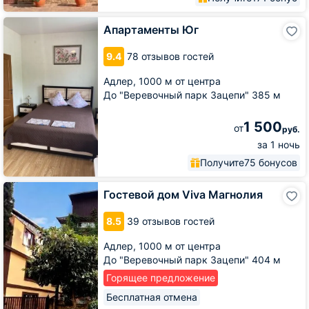
Апартаменты
Апартаменты Юг
Юг
9.4
78 отзывов гостей
Адлер,
1000 м от центра
До "Веревочный парк Зацепи" 385 м
1 500
от
руб.
за 1 ночь
Получите
75 бонусов
Гостевой
Гостевой дом Viva Магнолия
дом
Viva
8.5
39 отзывов гостей
Магнолия
Адлер,
1000 м от центра
До "Веревочный парк Зацепи" 404 м
Горящее предложение
Бесплатная отмена