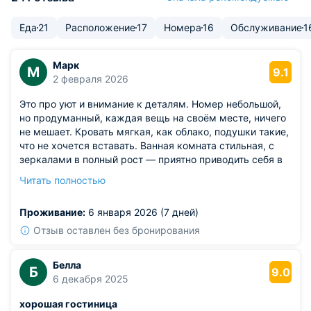
Еда
21
Расположение
17
Номера
16
Обслуживание
1
Марк
М
9.1
2 февраля 2026
Это про уют и внимание к деталям. Номер небольшой,
но продуманный, каждая вещь на своём месте, ничего
не мешает. Кровать мягкая, как облако, подушки такие,
что не хочется вставать. Ванная комната стильная, с
зеркалами в полный рост — приятно приводить себя в
порядок перед выходом.
Читать полностью
Из недостатков: однако на второй день отказала
розетка у кровати. Хотел зарядить телефон перед сном
Проживание:
6 января 2026 (7 дней)
— а она не работает! Пришлось перетаскивать зарядку
к столу, что не очень удобно.
Отзыв оставлен без бронирования
Белла
Б
9.0
6 декабря 2025
хорошая гостиница