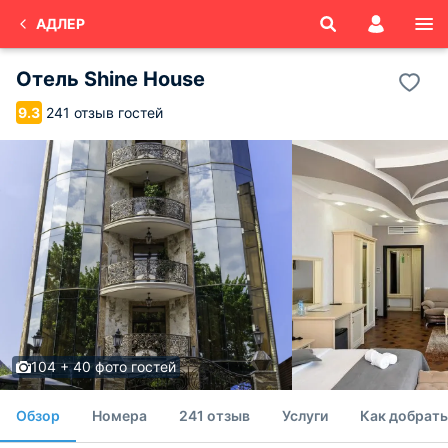
АДЛЕР
Отель Shine House
241 отзыв гостей
9.3
104 + 40 фото гостей
Обзор
Номера
241 отзыв
Услуги
Как добрать