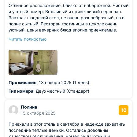
Отличное расположение, близко от набережной. Чистый
и уютный номер. Вежливый и приветливый персонал.
Завтрак шведский стол, не очень разнообразный, но в
полне сытный. Ресторан гостиницы в цоколе очень
уютный, цены вечерних блюд вполне приемлемые.
Из недостатков: на завтрак хотелось бы больше
Читать полностью
молочных блюд. Не отключается обогрев ванной, из-за
этого в комнате жарко. В номере нет стульев, одежду
пришлось класть на пол.
Проживание:
13 ноября 2025 (1 день)
Тип номера:
Двухместный (Стандарт)
Полина
10
15 октября 2025
Приехали в этот отель в сентября в надежде захватить
последние теплые деньки. Остались довольны
качеством обслуживания. Номер был уютный и