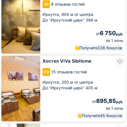
10
8 отзывов гостей
Чехова
Иркутск,
800 м от центра
До "Иркутский цирк" 388 м
6 750
от
руб.
за 1 ночь
Получите
338 бонусов
Хостел
Хостел ViVa SibHome
ViVa
SibHome
7.9
15 отзывов гостей
Иркутск,
200 м от центра
До "Иркутский цирк" 405 м
895,85
от
руб.
за 1 ночь
Получите
45 бонусов
Хостел