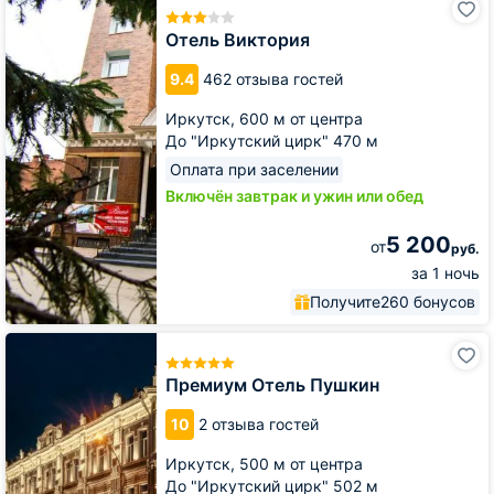
Виктория
Отель Виктория
9.4
462 отзыва гостей
Иркутск,
600 м от центра
До "Иркутский цирк" 470 м
Оплата при заселении
Включён завтрак и ужин или обед
5 200
от
руб.
за 1 ночь
Получите
260 бонусов
Премиум
Отель
Пушкин
Премиум Отель Пушкин
10
2 отзыва гостей
Иркутск,
500 м от центра
До "Иркутский цирк" 502 м