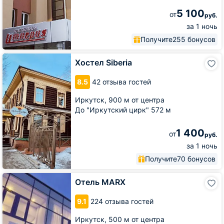
5 100
от
руб.
за 1 ночь
Получите
255 бонусов
Хостел
Хостел Siberia
Siberia
8.5
42 отзыва гостей
Иркутск,
900 м от центра
До "Иркутский цирк" 572 м
1 400
от
руб.
за 1 ночь
Получите
70 бонусов
Отель
Отель MARX
MARX
9.1
224 отзыва гостей
Иркутск,
500 м от центра