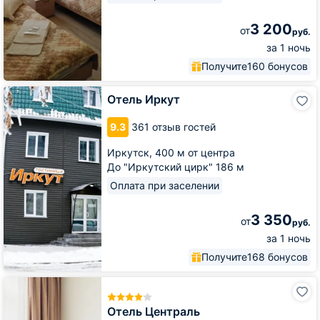
3 200
от
руб.
за 1 ночь
Получите
160 бонусов
Отель
Отель Иркут
Иркут
9.3
361 отзыв гостей
Иркутск,
400 м от центра
До "Иркутский цирк" 186 м
Оплата при заселении
3 350
от
руб.
за 1 ночь
Получите
168 бонусов
Отель
Централь
Отель Централь