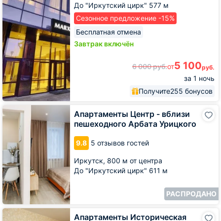
До "Иркутский цирк" 577 м
Сезонное предложение -15%
Бесплатная отмена
Завтрак включён
5 100
6 000
руб.
от
руб.
за 1 ночь
Получите
255 бонусов
Апартаменты
Апартаменты Центр - вблизи
Центр
пешеходного Арбата Урицкого
-
вблизи
9.8
5 отзывов гостей
пешеходного
Арбата
Иркутск,
800 м от центра
Урицкого
До "Иркутский цирк" 611 м
РАСПРОДАНО
Апартаменты
Апартаменты Историческая
Историческая