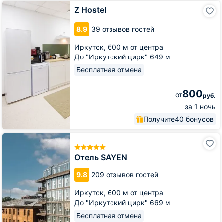
Z
Z Hostel
Hostel
8.9
39 отзывов гостей
Иркутск,
600 м от центра
До "Иркутский цирк" 649 м
Бесплатная отмена
800
от
руб.
за 1 ночь
Получите
40 бонусов
Отель
SAYEN
Отель SAYEN
9.8
209 отзывов гостей
Иркутск,
600 м от центра
До "Иркутский цирк" 669 м
Бесплатная отмена