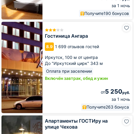
за 1 ночь
Получите
190 бонусов
Гостиница
Ангара
Гостиница Ангара
8.9
1 699 отзывов гостей
Иркутск,
100 м от центра
До "Иркутский цирк" 343 м
Оплата при заселении
Включён завтрак, обед и ужин
5 250
от
руб.
за 1 ночь
Получите
263 бонуса
Апартаменты
Апартаменты ГОСТИру на
ГОСТИру
улице Чехова
на
улице