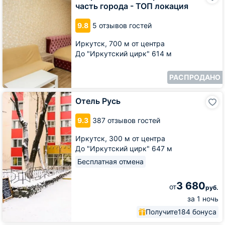
часть города - ТОП локация
часть
города
9.8
5 отзывов гостей
-
ТОП
Иркутск,
700 м от центра
локация
До "Иркутский цирк" 614 м
РАСПРОДАНО
Отель
Отель Русь
Русь
9.3
387 отзывов гостей
Иркутск,
300 м от центра
До "Иркутский цирк" 647 м
Бесплатная отмена
3 680
от
руб.
за 1 ночь
Получите
184 бонуса