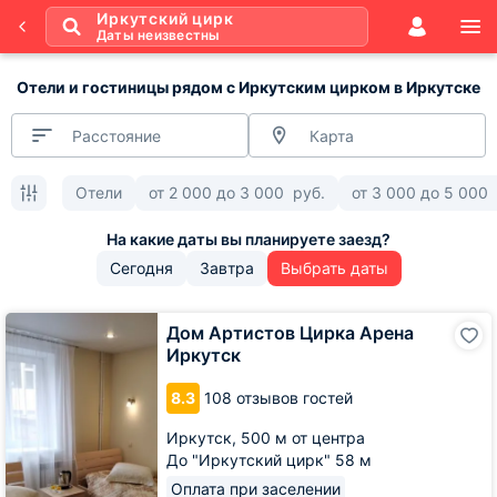
Иркутский цирк
Даты неизвестны
Отели и гостиницы рядом с Иркутским цирком в Иркутске
Расстояние
Карта
Отели
от
2 000
до
3 000
руб.
от
3 000
до
5 000
Сегодня
Завтра
Выбрать даты
Дом
Дом Артистов Цирка Арена
Артистов
Иркутск
Цирка
Арена
8.3
108 отзывов гостей
Иркутск
Иркутск,
500 м от центра
До "Иркутский цирк" 58 м
Оплата при заселении