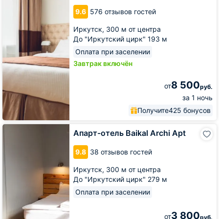
9.6
576 отзывов гостей
Иркутск,
300 м от центра
До "Иркутский цирк" 193 м
Оплата при заселении
Завтрак включён
8 500
от
руб.
за 1 ночь
Получите
425 бонусов
Апарт-
Апарт-отель Baikal Archi Apt
отель
Baikal
9.8
38 отзывов гостей
Archi
Apt
Иркутск,
300 м от центра
До "Иркутский цирк" 279 м
Оплата при заселении
3 800
от
руб.