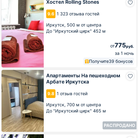
Хостел Rolling Stones
Rolling
Stones
9.6
1 323 отзыва гостей
Иркутск,
500 м от центра
До "Иркутский цирк" 452 м
775
от
руб.
за 1 ночь
Получите
39 бонусов
Апартаменты
Апартаменты На пешеходном
На
Арбате Иркутска
пешеходном
Арбате
9.8
1 отзыв гостей
Иркутска
Иркутск,
700 м от центра
До "Иркутский цирк" 465 м
РАСПРОДАНО
Отель