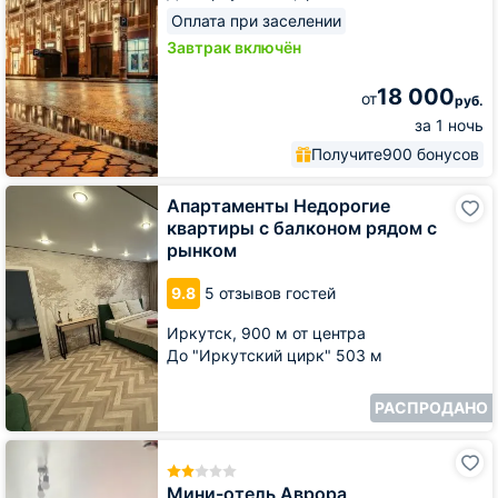
Оплата при заселении
Завтрак включён
18 000
от
руб.
за 1 ночь
Получите
900 бонусов
Апартаменты
Апартаменты Недорогие
Недорогие
квартиры с балконом рядом с
квартиры
рынком
с
балконом
9.8
5 отзывов гостей
рядом
с
Иркутск,
900 м от центра
рынком
До "Иркутский цирк" 503 м
РАСПРОДАНО
Мини-
отель
Аврора
Мини-отель Аврора