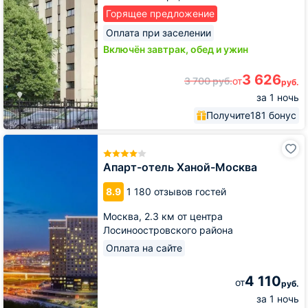
Горящее предложение
Оплата при заселении
Включён завтрак, обед и ужин
3 626
3 700
руб.
от
руб.
за 1 ночь
Получите
181 бонус
Апарт-
отель
Ханой-
Апарт-отель Ханой-Москва
Москва
8.9
1 180 отзывов гостей
Москва,
2.3 км от центра
Лосиноостровского района
Оплата на сайте
4 110
от
руб.
за 1 ночь