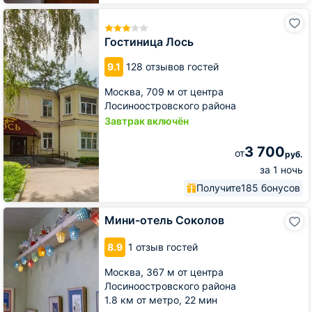
Гостиница
Лось
Гостиница Лось
9.1
128 отзывов гостей
Москва,
709 м от центра
Лосиноостровского района
Завтрак включён
3 700
от
руб.
за 1 ночь
Получите
185 бонусов
Мини-
Мини-отель Соколов
отель
Соколов
8.9
1 отзыв гостей
Москва,
367 м от центра
Лосиноостровского района
1.8 км от метро,
22 мин