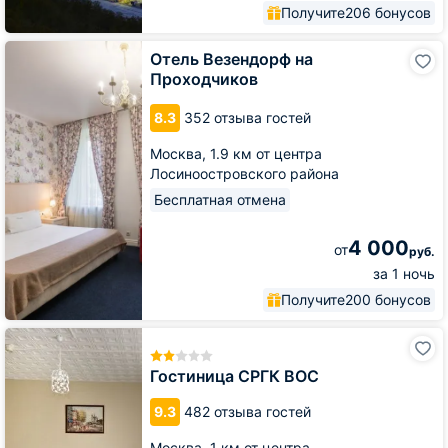
Получите
206 бонусов
Отель
Отель Везендорф на
Везендорф
Проходчиков
на
Проходчиков
8.3
352 отзыва гостей
Москва,
1.9 км от центра
Лосиноостровского района
Бесплатная отмена
4 000
от
руб.
за 1 ночь
Получите
200 бонусов
Гостиница
СРГК
ВОС
Гостиница СРГК ВОС
9.3
482 отзыва гостей
Москва,
1 км от центра