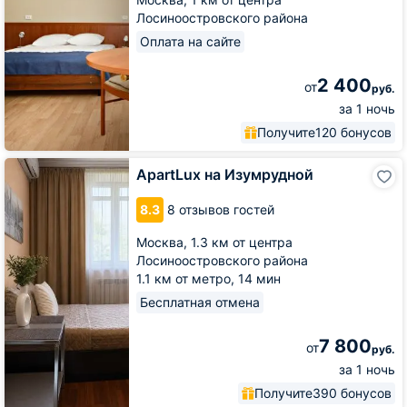
Лосиноостровского района
Оплата на сайте
2 400
от
руб.
за 1 ночь
Получите
120 бонусов
ApartLux
ApartLux на Изумрудной
на
Изумрудной
8.3
8 отзывов гостей
Москва,
1.3 км от центра
Лосиноостровского района
1.1 км от метро,
14 мин
Бесплатная отмена
7 800
от
руб.
за 1 ночь
Получите
390 бонусов