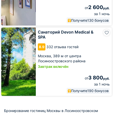
2 600
от
руб.
за 1 ночь
Получите
130 бонусов
Санаторий
Санаторий Devon Medical &
Devon
SPA
Medical
&
8.9
332 отзыва гостей
SPA
Москва,
389 м от центра
Лосиноостровского района
Завтрак включён
3 800
от
руб.
за 1 ночь
Получите
190 бонусов
Бронирование гостиниц Москвы в Лосиноостровском