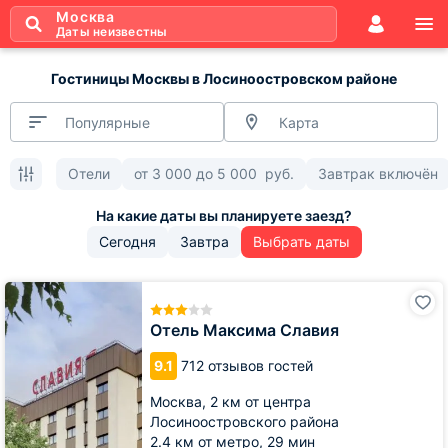
Москва
Даты неизвестны
Гостиницы Москвы в Лосиноостровском районе
Популярные
Карта
Отели
от
3 000
до
5 000
руб.
Завтрак включён
Сегодня
Завтра
Выбрать даты
Отель
Максима
Славия
Отель Максима Славия
9.1
712 отзывов гостей
Москва,
2 км от центра
Лосиноостровского района
2.4 км от метро,
29 мин