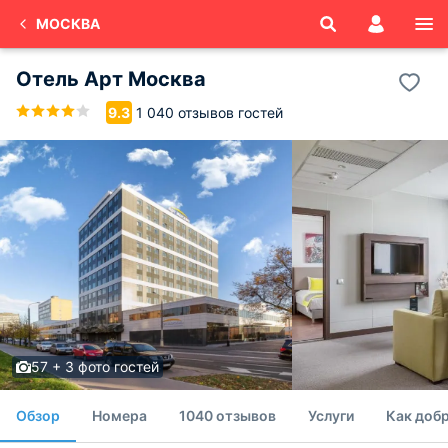
МОСКВА
Отель Арт Москва
1 040 отзывов гостей
9.3
57 + 3 фото гостей
Обзор
Номера
1040 отзывов
Услуги
Как доб