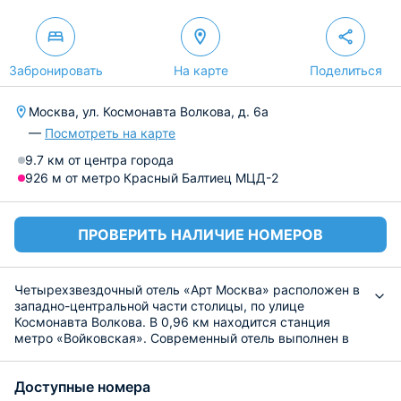
Забронировать
На карте
Поделиться
Москва, ул. Космонавта Волкова, д. 6а
—
Посмотреть на карте
9.7 км от центра города
926 м от метро Красный Балтиец МЦД-2
ПРОВЕРИТЬ НАЛИЧИЕ НОМЕРОВ
Четырехзвездочный отель «Арт Москва» расположен в
западно-центральной части столицы, по улице
Космонавта Волкова. В 0,96 км находится станция
метро «Войковская». Современный отель выполнен в
стильном интерьере и готов предложить комфортное
размещение всем гостям как в рабочих, так и в
Доступные номера
туристических поездках. Посмотрите всю информацию