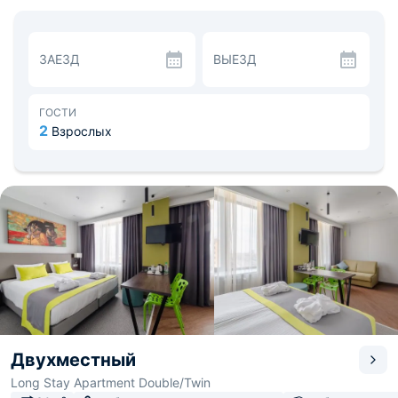
об отеле на официальном сайте 101Hotels.com с ценами,
адресом на карте и номерами.
В номерном фонде гостиницы более 250 номерами
различных категорий. В комнатах преобладают серые
ЗАЕЗД
ВЫЕЗД
тона, но есть и цветные акценты, которые не дают
грустить. Обстановка располагает к приятному отдыху,
ведь здесь есть удобная мебель и необходимая
техника. В каждом номере предусмотрена собственная
ГОСТИ
ванная комната с душевой кабиной и новой
2
Взрослых
сантехникой.
Ресторан «Вереск» на 2 этаже «Арт Москва» порадует
Вас блюдами русской и европейской кухни в формате
«Шведского стола». Экономным вариантом станет
прогулка до магазина «Перекресток», который также
находится на территории гостиничного комплекса. А
вечером можно порелаксировать в кальянном зале
«Мята Lounge».
Ближайшая станция метро находится в 13 минутах
пешей прогулки. Вблизи расположены театры и музеи,
например, театр «Без вывески» и музей 157-й
Неманской стрелковой дивизии.
Двухместный
Long Stay Apartment Double/Twin