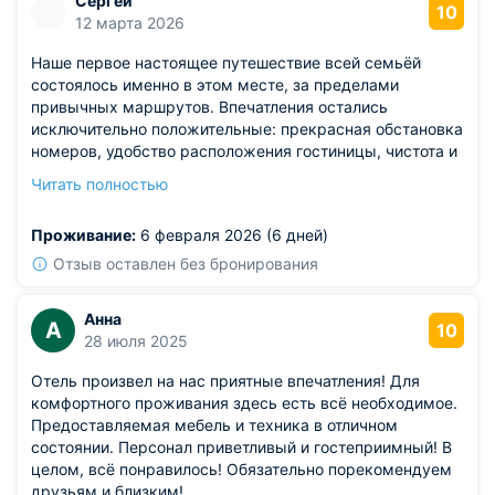
Сергей
10
12 марта 2026
Наше первое настоящее путешествие всей семьёй
состоялось именно в этом месте, за пределами
привычных маршрутов. Впечатления остались
исключительно положительные: прекрасная обстановка
номеров, удобство расположения гостиницы, чистота и
аккуратность оборудования вызвали восторг. Важным
Читать полностью
фактором стало гуманное ценообразование,
позволяющее комфортно отдохнуть даже небольшой
Проживание:
6 февраля 2026 (6 дней)
семье. Персонал поражал своим вниманием и
радушием, создавая особое чувство уюта и
Отзыв оставлен без бронирования
спокойствия.
Анна
А
10
28 июля 2025
Отель произвел на нас приятные впечатления! Для
комфортного проживания здесь есть всё необходимое.
Предоставляемая мебель и техника в отличном
состоянии. Персонал приветливый и гостеприимный! В
целом, всё понравилось! Обязательно порекомендуем
друзьям и близким!