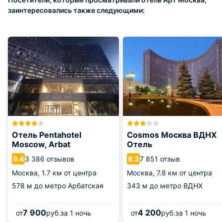
заинтересовались также следующими:
Отель Pentahotel
Cosmos Москва ВДНХ
Moscow, Arbat
Отель
3 386 отзывов
7 851 отзыв
9.4
8.3
Москва,
1.7 км от центра
Москва,
7.8 км от центра
578 м
до метро Арбатская
343 м
до метро ВДНХ
7 900
4 200
от
руб.
за 1 ночь
от
руб.
за 1 ночь