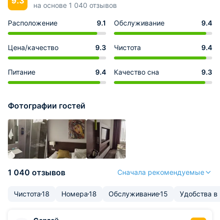
9.3
на основе 1 040 отзывов
Расположение
9.1
Обслуживание
9.4
Цена/качество
9.3
Чистота
9.4
Питание
9.4
Качество сна
9.3
Фотографии гостей
1 040 отзывов
Сначала рекомендуемые
Чистота
18
Номера
18
Обслуживание
15
Удобства в