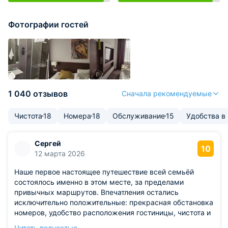
Фотографии гостей
1 040 отзывов
Сначала рекомендуемые
Чистота
18
Номера
18
Обслуживание
15
Удобства в
Сергей
10
12 марта 2026
Наше первое настоящее путешествие всей семьёй
состоялось именно в этом месте, за пределами
привычных маршрутов. Впечатления остались
исключительно положительные: прекрасная обстановка
номеров, удобство расположения гостиницы, чистота и
аккуратность оборудования вызвали восторг. Важным
Читать полностью