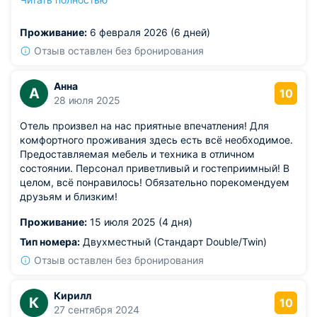
фактором стало гуманное ценообразование,
позволяющее комфортно отдохнуть даже небольшой
Проживание:
6 февраля 2026 (6 дней)
семье. Персонал поражал своим вниманием и
радушием, создавая особое чувство уюта и
Отзыв оставлен без бронирования
спокойствия.
Анна
А
10
28 июля 2025
Отель произвел на нас приятные впечатления! Для
комфортного проживания здесь есть всё необходимое.
Предоставляемая мебель и техника в отличном
состоянии. Персонал приветливый и гостеприимный! В
целом, всё понравилось! Обязательно порекомендуем
друзьям и близким!
Проживание:
15 июля 2025 (4 дня)
Тип номера:
Двухместный (Стандарт Double/Twin)
Отзыв оставлен без бронирования
Кирилл
К
10
27 сентября 2024