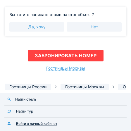
объектами: картинами и скульптурами, и баром. Лобби
удобно для деловой встречи. Рекомендую как хороший
городской отель в тихом месте возле красивого парка
Вы хотите написать отзыв на этот объект?
и недалеко от метро и трамвая.
Да, хочу
Нет
ЗАБРОНИРОВАТЬ НОМЕР
Гостиницы Москвы
Гостиницы России
Гостиницы Москвы
Оте
Найти отель
Найти тур
Войти в личный кабинет