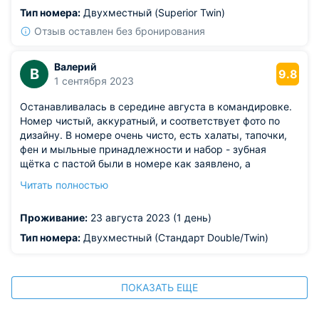
Тип номера:
Двухместный (Superior Twin)
Отзыв оставлен без бронирования
Валерий
В
9.8
1 сентября 2023
Останавливалась в середине августа в командировке.
Номер чистый, аккуратный, и соответствует фото по
дизайну. В номере очень чисто, есть халаты, тапочки,
фен и мыльные принадлежности и набор - зубная
щётка с пастой были в номере как заявлено, а
бритвенные принадлежности можно получить по
Читать полностью
запросу бесплатно. Наш номер был на 12 этаже с
окнами на 2 стороны. С высоты вид из окон неплохой.
Проживание:
23 августа 2023 (1 день)
Рядом ходят электропоезда, но их только чуть-чуть
слышно. Кондиционирование в номерах центральное и
Тип номера:
Двухместный (Стандарт Double/Twin)
затхлости нет. Окна закрыты на замки. Завтрак -
шведский стол - классический с очень неплохим
выбором, так что очень советую. нам понравился.
ПОКАЗАТЬ ЕЩЕ
Лифты небольшие, но их 4 штуки. Большое уютное лобби
с большим количеством уютных диванчиков и арт