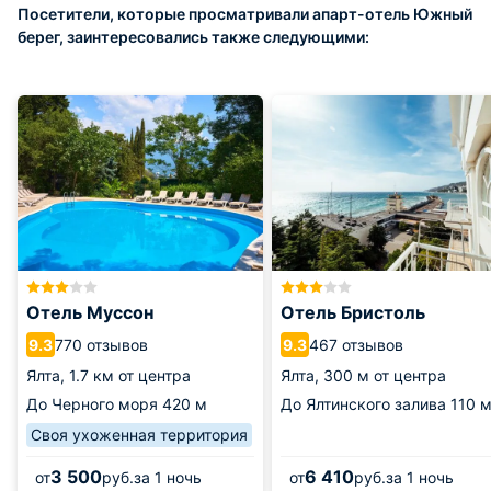
Посетители, которые просматривали апарт-отель Южный
берег, заинтересовались также следующими:
Отель Муссон
Отель Бристоль
770 отзывов
467 отзывов
9.3
9.3
Ялта,
1.7 км от центра
Ялта,
300 м от центра
До Черного моря
420 м
До Ялтинского залива
110 
Своя ухоженная территория
3 500
6 410
от
руб.
за 1 ночь
от
руб.
за 1 ночь