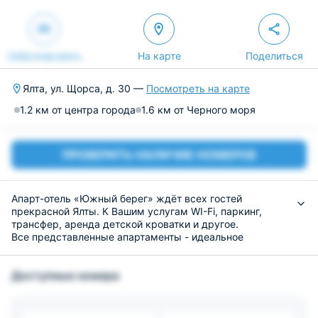
Забронировать
На карте
Поделиться
Ялта, ул. Щорса, д. 30 —
Посмотреть на карте
1.2 км от центра города
1.6 км от Черного моря
ПРОВЕРИТЬ НАЛИЧИЕ НОМЕРОВ
Апарт-отель «Южный берег» ждёт всех гостей
прекрасной Ялты. К Вашим услугам WI-Fi, паркинг,
трансфер, аренда детской кроватки и другое.
Все представленные апартаменты - идеальное
сочетание тонкого вкуса, шарма и комфорта. Свет и
простор создают невероятно уютную атмосферу
Доступные номера
проживания. Здесь есть всё для того, чтобы Ваш отдых
был незабываемым.
В шаговой доступности магазины, ресторан, парки,
скверы, остановки общественного транспорта, что