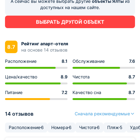
А сейчас вы можете выбрать другие
объекты Ялты
из
доступных на нашем сайте.
ВЫБРАТЬ ДРУГОЙ ОБЪЕКТ
Рейтинг апарт-отеля
8.7
на основе 14 отзывов
Расположение
8.1
Обслуживание
7.6
Цена/качество
8.9
Чистота
8.7
Питание
7.2
Качество сна
8.7
14 отзывов
Сначала рекомендуемые
Расположение
6
Номера
6
Чистота
6
Пляж
5
Удоб