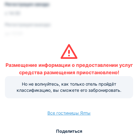
Регистрация заезда:
с 14:30
Регистрация выезда:
до 12:00
Условия и правила проживания:
Допускается размещение домашних животных до 3 кг.
Данная услуга бесплатная.
Размещение информации о предоставлении услуг
Варианты оплаты, доступные на ресепшене:
средства размещения приостановлено!
Но не волнуйтесь, как только отель пройдёт
классификацию, вы сможете его забронировать.
Наличные
Безналичный
Visa
Euro/Mastercard
МИР
Все гостиницы Ялты
расчёт
Поделиться