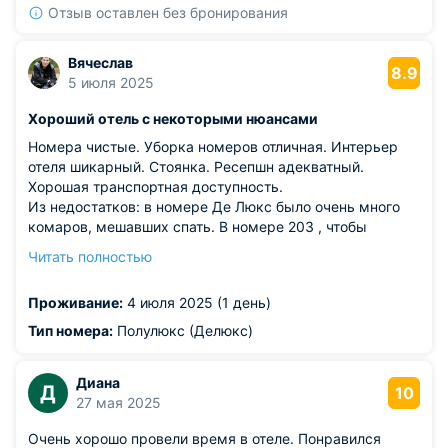
Отзыв оставлен без бронирования
Вячеслав
8.9
5 июля 2025
Хороший отель с некоторыми нюансами
Номера чистые. Уборка номеров отличная. Интерьер
отеля шикарный. Стоянка. Ресепшн адекватный.
Хорошая транспортная доступность.
Из недостатков: в номере Де Люкс было очень много
комаров, мешавших спать. В номере 203 , чтобы
подключить чайник в розетку, надо было двигать
Читать полностью
тяжеленный стол. Торшер стоит в углу, чтобы его
подключить два варианта: 1. прыгать через диван
Проживание:
4 июля 2025 (1 день)
2.двигать диван. Телек не работает (постоянно писал,
что плохой интернет). Нет звукоизоляции - слышно все,
Тип номера:
Полулюкс (Делюкс)
что происходит в соседних номерах и коридоре. В
отеле пахнет сыростью.
Диана
Д
10
27 мая 2025
Очень хорошо провели время в отеле. Понравился