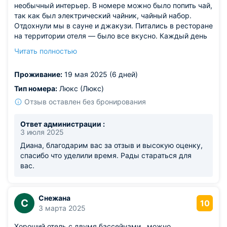
необычный интерьер. В номере можно было попить чай,
так как был электрический чайник, чайный набор.
Отдохнули мы в сауне и джакузи. Питались в ресторане
на территории отеля — было все вкусно. Каждый день
была ежедневная уборка номеров, поэтому за все
Читать полностью
время не увидели даже пылинки. Для ценных вещей в
номере был индивидуальный электронный сейф. А еще
Проживание:
19 мая 2025 (6 дней)
запомнился красивый вид на море.
Тип номера:
Люкс (Люкс)
Отзыв оставлен без бронирования
Ответ администрации :
3 июля 2025
Диана, благодарим вас за отзыв и высокую оценку,
спасибо что уделили время. Рады стараться для
вас.
Снежана
С
10
3 марта 2025
Хороший отель с двумя бассейнами , можно