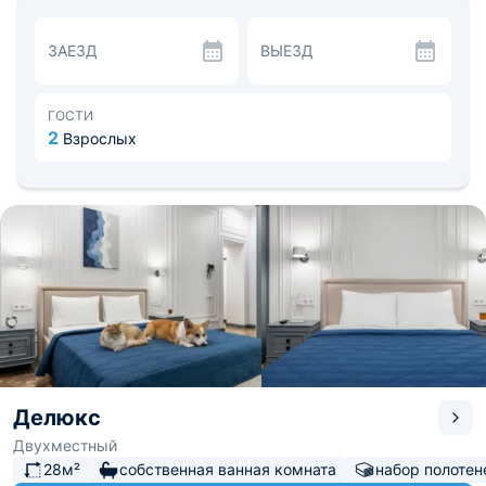
чайником, холодильником и красивой обеденной зоной.
Поблизости — рестораны, массажный салон, студия
ЗАЕЗД
ВЫЕЗД
йоги, Храм Рождества Пресвятой Богородицы, парк
имени Кирова. Расстояние до железнодорожного
вокзала — 1,5 км, а до аэропорта Сочи — 71,1 км.
ГОСТИ
2
Взрослых
Делюкс
Двухместный
28м²
собственная ванная комната
набор полотен