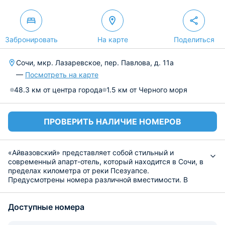
Забронировать
На карте
Поделиться
Сочи, мкр. Лазаревское, пер. Павлова, д. 11а
—
Посмотреть на карте
48.3 км от центра города
1.5 км от Черного моря
ПРОВЕРИТЬ НАЛИЧИЕ НОМЕРОВ
«Айвазовский» представляет собой стильный и
современный апарт-отель, который находится в Сочи, в
пределах километра от реки Псезуапсе.
Предусмотрены номера различной вместимости. В
каждом вас ожидает стильный дизайн, удобная
кровать, телевизор, шкаф с сейфом, а также санузел с
Доступные номера
полотенцами и необходимой сантехникой.
Для удобства приготовления любимых блюд
предусмотрена кухня с СВЧ, варочной панелью,