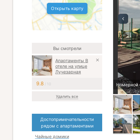
Открыть карту
Вы смотрели
Апартаменты В
отеле на улице
Лучезарная
9.8
/ 10
Номерной 
Удалить все
Достопримечательности
рядом с апартаментами
Чайные домики