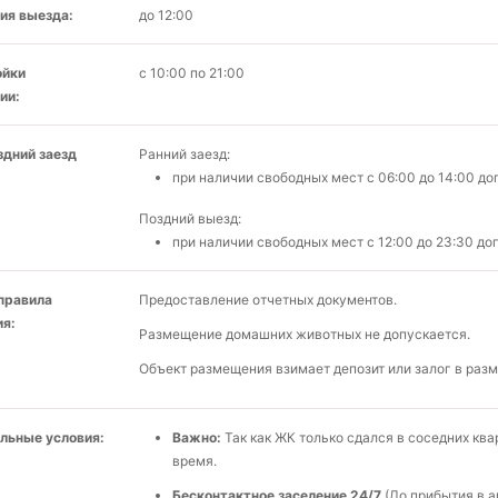
ия выезда:
до 12:00
ойки
с 10:00 по 21:00
ии:
здний заезд
Ранний заезд:
при наличии свободных мест c 06:00 до 14:00 д
Поздний выезд:
при наличии свободных мест c 12:00 до 23:30 до
 правила
Предоставление отчетных документов.
я:
Размещение домашних животных не допускается.
Объект размещения взимает депозит или залог в разм
льные условия:
Важно:
Так как ЖК только сдался в соседних кв
время.
Бесконтактное заселение 24/7
(До прибытия в 