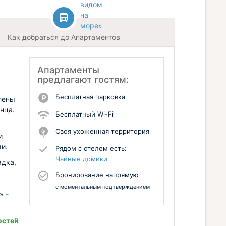
Как добраться до Апартаментов
Апартаменты
предлагают гостям:
Бесплатная парковка
лены
нца.
Бесплатный Wi-Fi
Своя ухоженная территория
и
и.
Рядом с отелем есть:
Чайные домики
адка,
Бронирование напрямую
с моментальным подтверждением
» -
остей