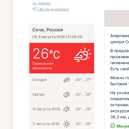
ул. Чайная
2.80 км
до объекта
Сочи, Россия
Апартаме
Сб, 8 августа 2026
(
11:38:23
)
центра С
26
В предла
проживаю
гигиенич
Переменная
облачность
Есть сво
Можно го
Сегодня
24° … 27°
бытовая 
На ухоже
Завтра
23° … 26°
плавател
остановк
10 августа 2026
23° … 25°
экскурси
36,3 км,
11 августа 2026
22° … 26°
Мы ре