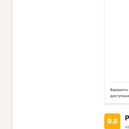
Варианты 
доступные
Р
9.8
н