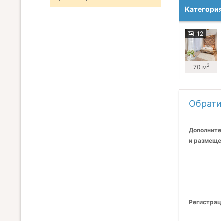
Категори
12
2
70 м
Обрати
Дополните
и размеще
Регистрац