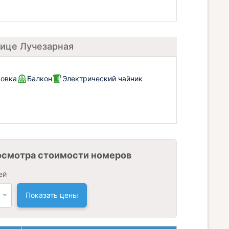
лице Лучезарная
ковка
Балкон
Электрический чайник
осмотра стоимости номеров
ей
Показать цены