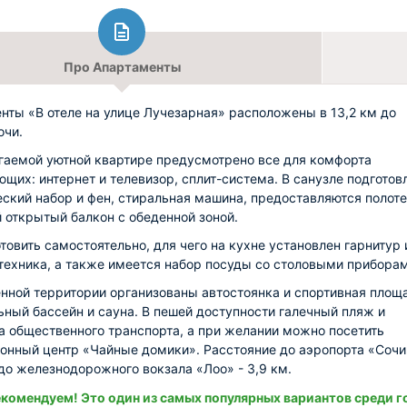
Про Апартаменты
нты «В отеле на улице Лучезарная» расположены в 13,2 км до
очи.
гаемой уютной квартире предусмотрено все для комфорта
щих: интернет и телевизор, сплит-система. В санузле подготов
еский набор и фен, стиральная машина, предоставляются полоте
й открытый балкон с обеденной зоной.
товить самостоятельно, для чего на кухне установлен гарнитур 
техника, а также имеется набор посуды со столовыми приборам
нной территории организованы автостоянка и спортивная площ
ьный бассейн и сауна. В пешей доступности галечный пляж и
а общественного транспорта, а при желании можно посетить
онный центр «Чайные домики». Расстояние до аэропорта «Сочи
 до железнодорожного вокзала «Лоо» - 3,9 км.
комендуем! Это один из самых популярных вариантов среди г