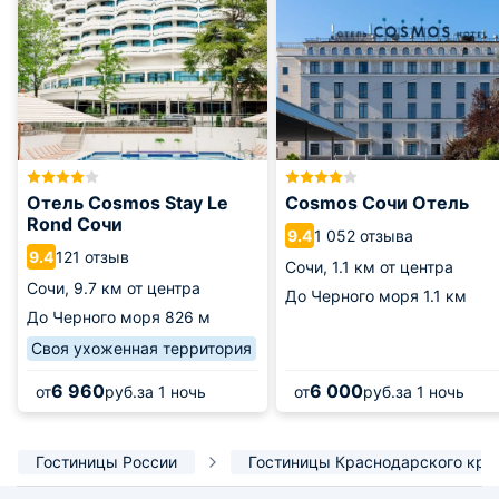
Отель Cosmos Stay Le
Cosmos Сочи Отель
Rond Сочи
1 052 отзыва
9.4
121 отзыв
9.4
Сочи,
1.1 км от центра
Сочи,
9.7 км от центра
До Черного моря
1.1 км
До Черного моря
826 м
Своя ухоженная территория
6 960
6 000
от
руб.
за 1 ночь
от
руб.
за 1 ночь
Гостиницы России
Гостиницы Краснодарского кра