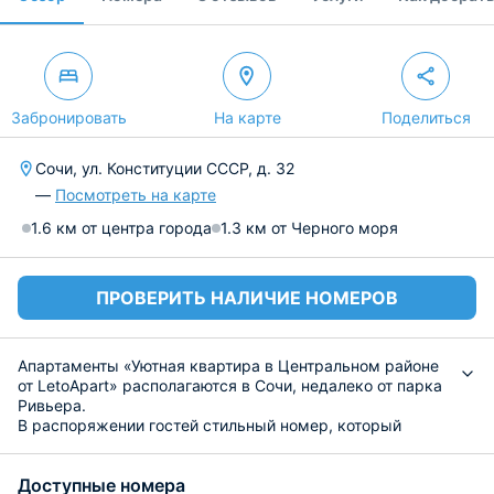
Забронировать
На карте
Поделиться
Сочи, ул. Конституции СССР, д. 32
—
Посмотреть на карте
1.6 км от центра города
1.3 км от Черного моря
ПРОВЕРИТЬ НАЛИЧИЕ НОМЕРОВ
Апартаменты «Уютная квартира в Центральном районе
от LetoApart» располагаются в Сочи, недалеко от парка
Ривьера.
В распоряжении гостей стильный номер, который
оснащен удобной, мягкой мебелью, системой
кондиционирования и ЖК-телевизором с цифровым
Доступные номера
телевидением. В числе удобств Wi-Fi, утюг, письменный