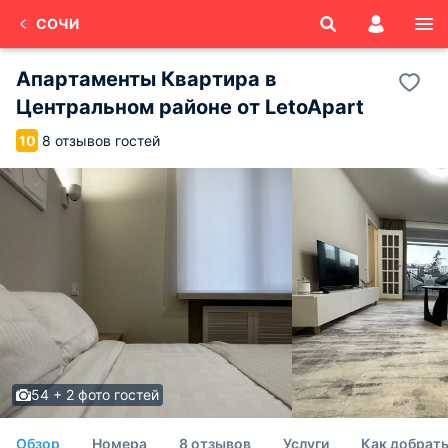
СОЧИ
Апартаменты Квартира в
Центральном районе от LetoApart
8 отзывов гостей
10
54 + 2 фото гостей
Обзор
Номера
8 отзывов
Услуги
Как добрат