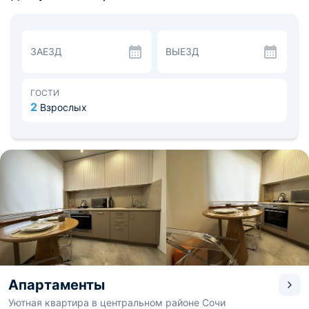
стол, полотенца и фен. Из окна открывается чудесный
вид на реку.
На кухне проживающие могут приготовить разные
блюда с помощью бытовой техники, имеется комплект
ЗАЕЗД
ВЫЕЗД
посуды и столовые приборы.
Рядом есть Колесо обозрения, «Зеленый театр»,
Дельфинарий, а также кинотеатр «Родина». Расстояние
до аэропорта — 24 км, до железнодорожного вокзала
ГОСТИ
— 0,5 км.
2
Взрослых
Апартаменты
Уютная квартира в центральном районе Сочи