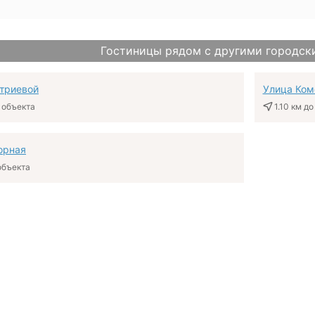
Гостиницы рядом с другими городск
триевой
Улица Ком
 объекта
1.10 км
до
орная
объекта