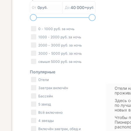
0
40 000+
От
руб.
До
руб.
0
-
1000
руб.
за ночь
1000
-
2000
руб.
за ночь
2000
-
3000
руб.
за ночь
3000
-
5000
руб.
за ночь
свыше
5000
руб.
за ночь
Популярные
Отели
Завтрак включён
Отели н
прожива
Бассейн
Здесь с
5 звезд
по лучш
новых в
Всё включено
Чтобы п
4 звезды
Пионерс
располо
Включён завтрак, обед и