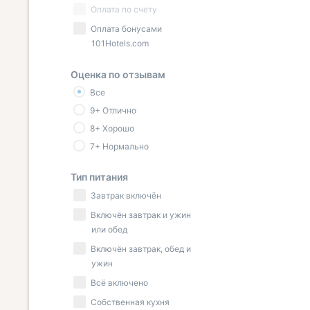
Оплата по счету
Оплата бонусами
101Hotels.com
Оценка по отзывам
Все
9+ Отлично
8+ Хорошо
7+ Нормально
Тип питания
Завтрак включён
Включён завтрак и ужин
или обед
Включён завтрак, обед и
ужин
Всё включено
Собственная кухня