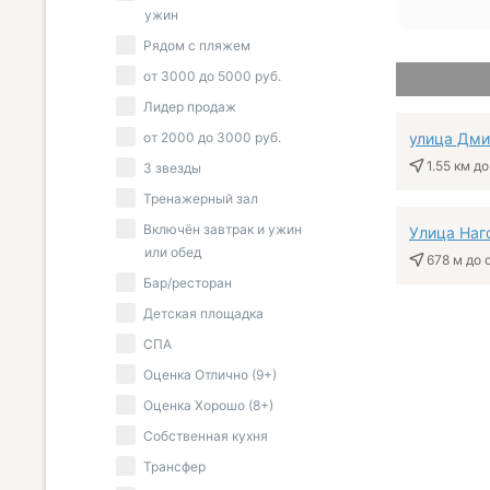
ужин
Рядом с пляжем
от
3000
до
5000
руб.
Лидер продаж
от
2000
до
3000
руб.
улица Дми
1.55 км
до
3 звезды
Тренажерный зал
Включён завтрак и ужин
Улица Наг
или обед
678 м
до 
Бар/ресторан
Детская площадка
СПА
Оценка Отлично (9+)
Оценка Хорошо (8+)
Собственная кухня
Трансфер