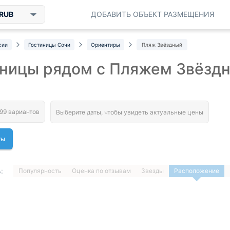
RUB
ДОБАВИТЬ ОБЪЕКТ РАЗМЕЩЕНИЯ
сии
Гостиницы Сочи
Ориентиры
Пляж Звёздный
ницы рядом с Пляжем Звёздн
ты
:
Популярность
Оценка по отзывам
Звезды
Расположение
1
…
ДАЛЕЕ »
Загрузка отелей