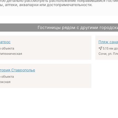
чтоб детально рассмотреть расположение понравившейся гостини
ы, аптеки, аквапарки или достопримечательности.
Гостиницы рядом с другими городск
атрос
Пляж сана
 объекта
5.15 км
до
олитехническая
Сочи, ул. П
тория Ставрополье
 объекта
олжская