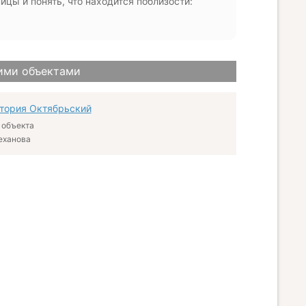
цы и понять, что находится поблизости:
ими объектами
тория Октябрьский
 объекта
леханова