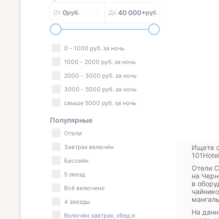
0
40 000+
От
руб.
До
руб.
0
-
1000
руб.
за ночь
1000
-
2000
руб.
за ночь
2000
-
3000
руб.
за ночь
3000
-
5000
руб.
за ночь
свыше
5000
руб.
за ночь
Популярные
Отели
Завтрак включён
Ищете о
101Hote
Бассейн
Отели С
5 звезд
на Черн
в обору
Всё включено
чайнико
мангаль
4 звезды
На данн
Включён завтрак, обед и