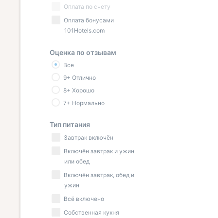
Оплата по счету
Оплата бонусами
101Hotels.com
Оценка по отзывам
Все
9+ Отлично
8+ Хорошо
7+ Нормально
Тип питания
Завтрак включён
Включён завтрак и ужин
или обед
Включён завтрак, обед и
ужин
Всё включено
Собственная кухня