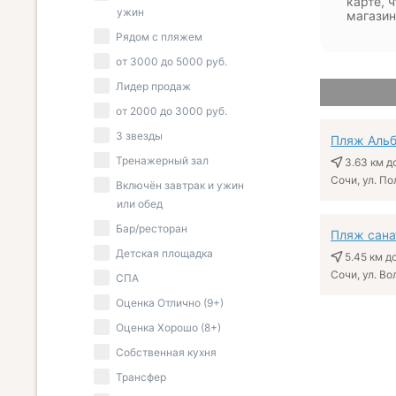
карте, 
ужин
магазин
Рядом с пляжем
от
3000
до
5000
руб.
Лидер продаж
от
2000
до
3000
руб.
3 звезды
Пляж Альб
Тренажерный зал
3.63 км
до
Сочи, ул. П
Включён завтрак и ужин
или обед
Бар/ресторан
Пляж сана
Детская площадка
5.45 км
до
Сочи, ул. В
СПА
Оценка Отлично (9+)
Оценка Хорошо (8+)
Собственная кухня
Трансфер