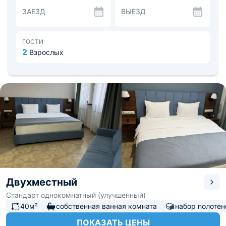
завтраком в формате сет-меню.
ЗАЕЗД
ВЫЕЗД
На досуге гости могут посетить бассейн с подогревом.
Также для гостей на машине предусмотрена парковка.
Поблизости можно обнаружить Церковь Пантелеимона
Целителя, аквапарк, Мамайский лесопарк. До
ГОСТИ
железнодорожного вокзала — 4,9 км, а до аэропорта —
2
Взрослых
28,3 км.
Двухместный
Стандарт однокомнатный (улучшенный)
40м²
собственная ванная комната
набор полотен
ПОКАЗАТЬ ЦЕНЫ