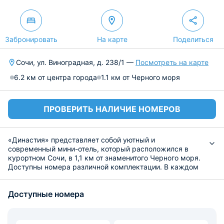
Забронировать
На карте
Поделиться
Сочи, ул. Виноградная, д. 238/1 —
Посмотреть на карте
6.2 км от центра города
1.1 км от Черного моря
ПРОВЕРИТЬ НАЛИЧИЕ НОМЕРОВ
«Династия» представляет собой уютный и
современный мини-отель, который расположился в
курортном Сочи, в 1,1 км от знаменитого Черного моря.
Доступны номера различной комплектации. В каждом
вас ожидает кровать с удобным матрасом, плотные
шторы для качественного сна, прикроватные
Доступные номера
светильники, ЖК-телевизор, а также индивидуальный
санузел с гигиеническими средствами и набором
полотенец.
По утрам гости могут насладиться питательным