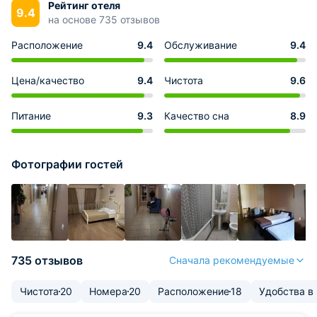
Рейтинг отеля
9.4
на основе 735 отзывов
Расположение
9.4
Обслуживание
9.4
Цена/качество
9.4
Чистота
9.6
Питание
9.3
Качество сна
8.9
Фотографии гостей
735 отзывов
Сначала рекомендуемые
Чистота
20
Номера
20
Расположение
18
Удобства в