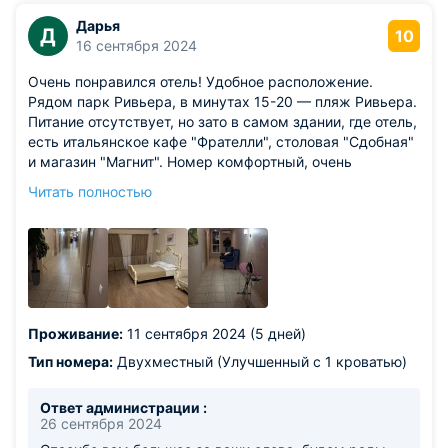
Дарья
Д
10
16 сентября 2024
Очень понравился отель! Удобное расположение.
Рядом парк Ривьера, в минутах 15-20 — пляж Ривьера.
Питание отсутствует, но зато в самом здании, где отель,
есть итальянское кафе "Фрателли", столовая "Сдобная"
и магазин "Магнит". Номер комфортный, очень
просторный и красивый! Огромная кровать, шикарный
Читать полностью
диван, большой шкаф, стол, кондиционер, есть всё, что
нужно. Чисто, проводится уборка, смена белья,
полотенец. В коридоре — гладильные принадлежности,
всегда работает кондиционер. Персонал вежливый,
всегда поможет, подскажет. И самое главное — цена за
такое качество очень хорошая! Встречали варианты
гораздо дороже и хуже по качеству. Спасибо! Мы
Проживание:
11 сентября 2024 (5 дней)
остались очень довольны проживанием в этом отеле!
Тип номера:
Двухместный (Улучшенный с 1 кроватью)
Ответ администрации :
26 сентября 2024