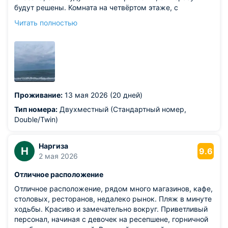
будут решены. Комната на четвёртом этаже, с
балконом и личной ванной комнатой. Хочется отметить,
Читать полностью
что вода в душевой по настоящему горячая. Умываться
м принимать душ очень приятно. Вай фай работает
отлично. Отдыхая в дождливые дни смотрели фильмы
на планшете . Отличное белое постельное бельё.. В
мини холодильнике отдельная морозильная камера.
Шикарный комнатный обогреватель фирмы Дензель,
который работает бездумно, что очень важно в
Проживание:
13 мая 2026 (20 дней)
дождливые дни. Присутствует рабочий кондиционер. .
На этаже всегда заполненный кулер, где постоянно
Тип номера:
Двухместный (Стандартный номер,
пополняют воду. А самое важное, море в двух шагах!
Double/Twin)
Из недостатков: звуки триммеров и продувки мусора с
улицы со стороны парка с раннего утра, когда люди
Наргиза
Н
спят . Но это не вина отеля. Такие уборщики по всему
9.6
2 мая 2026
Адлеру.
Отличное расположение
Отличное расположение, рядом много магазинов, кафе,
столовых, ресторанов, недалеко рынок. Пляж в минуте
ходьбы. Красиво и замечательно вокруг. Приветливый
персонал, начиная с девочек на ресепшене, горничной