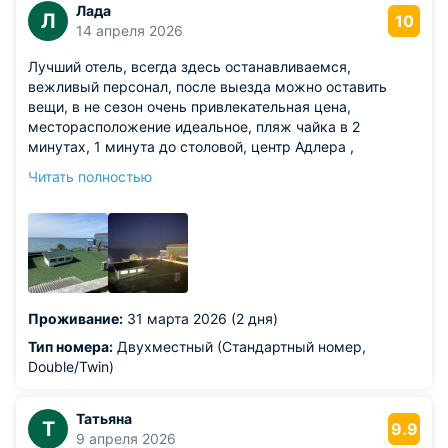
Лада
Л
10
14 апреля 2026
Лучший отель, всегда здесь останавливаемся,
вежливый персонал, после выезда можно оставить
вещи, в не сезон очень привлекательная цена,
месторасположение идеальное, пляж чайка в 2
минутах, 1 минута до столовой, центр Адлера ,
торговый центр мандарин все в шаговой доступности,
Читать полностью
номер можно выбирать, вид на море шикарный, так же
есть вид на парк , номера с балконами
Проживание:
31 марта 2026 (2 дня)
Тип номера:
Двухместный (Стандартный номер,
Double/Twin)
Татьяна
Т
9.9
9 апреля 2026