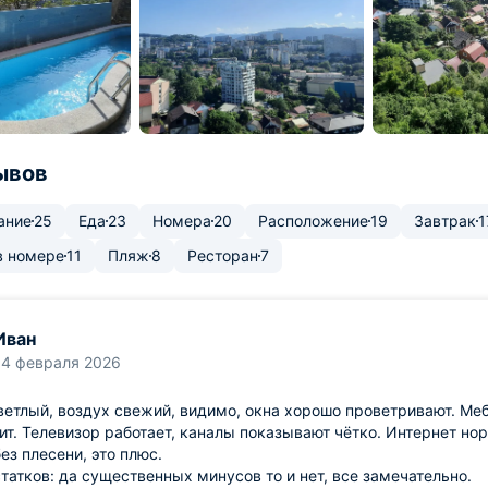
ывов
ание
25
Еда
23
Номера
20
Расположение
19
Завтрак
1
в номере
11
Пляж
8
Ресторан
7
Иван
14 февраля 2026
етлый, воздух свежий, видимо, окна хорошо проветривают. Мебе
ит. Телевизор работает, каналы показывают чётко. Интернет но
без плесени, это плюс.
татков: да существенных минусов то и нет, все замечательно.