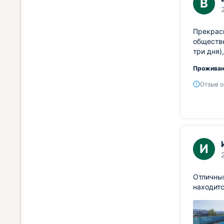
В
Прекрасн
обществе
три дня)
Проживан
Отзыв о
И
Отличный
находитс