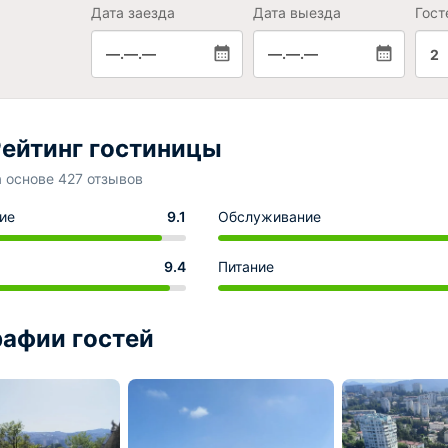
Дата заезда
Дата выезда
Гост
—.—.—
—.—.—
2
ейтинг гостиницы
а основе 427 отзывов
ие
9.1
Обслуживание
9.4
Питание
афии гостей