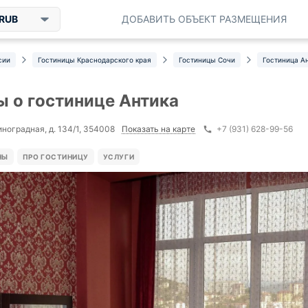
RUB
ДОБАВИТЬ ОБЪЕКТ РАЗМЕЩЕНИЯ
сии
Гостиницы Краснодарского края
Гостиницы Сочи
Гостиница А
 о гостинице Антика
Показать на карте
иноградная, д. 134/1, 354008
+7 (931) 628-99-56
НЫ
ПРО ГОСТИНИЦУ
УСЛУГИ