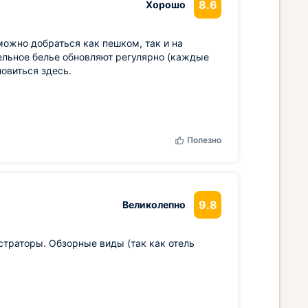
8.6
Хорошо
можно добраться как пешком, так и на
ельное белье обновляют регулярно (каждые
новиться здесь.
Полезно
9.8
Великолепно
страторы. Обзорные виды (так как отель