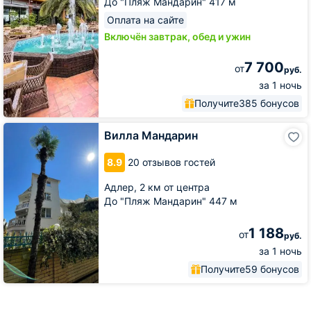
До "Пляж Мандарин" 417 м
Оплата на сайте
Включён завтрак, обед и ужин
7 700
от
руб.
за 1 ночь
Получите
385 бонусов
Вилла
Вилла Мандарин
Мандарин
8.9
20 отзывов гостей
Адлер,
2 км от центра
До "Пляж Мандарин" 447 м
1 188
от
руб.
за 1 ночь
Получите
59 бонусов