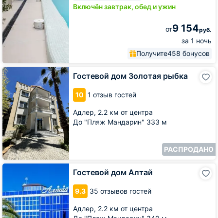
Включён завтрак, обед и ужин
9 154
от
руб.
за 1 ночь
Получите
458 бонусов
Гостевой
Гостевой дом Золотая рыбка
дом
Золотая
10
1 отзыв гостей
рыбка
Адлер,
2.2 км от центра
До "Пляж Мандарин" 333 м
РАСПРОДАНО
Гостевой
Гостевой дом Алтай
дом
Алтай
9.3
35 отзывов гостей
Адлер,
2.2 км от центра