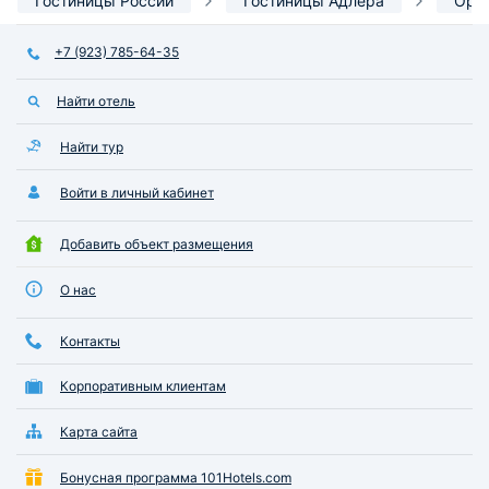
Гостиницы России
Гостиницы Адлера
Ори
+7 (923) 785-64-35
Найти отель
Найти тур
Войти в личный кабинет
Добавить объект размещения
О нас
Контакты
Корпоративным клиентам
Карта сайта
Бонусная программа 101Hotels.com