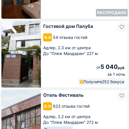
РАСПРОДАНО
Гостевой
Гостевой дом Палуба
дом
Палуба
9.4
54 отзыва гостей
Адлер,
2.3 км от центра
До "Пляж Мандарин" 227 м
5 040
от
руб.
за 1 ночь
Получите
252 бонуса
Отель
Отель Фестиваль
Фестиваль
8.9
623 отзыва гостей
Адлер,
2.2 км от центра
До "Пляж Мандарин" 272 м