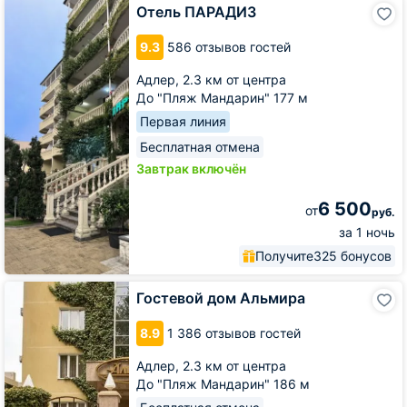
Отель
Отель ПАРАДИЗ
ПАРАДИЗ
9.3
586 отзывов гостей
Адлер,
2.3 км от центра
До "Пляж Мандарин" 177 м
Первая линия
Бесплатная отмена
Завтрак включён
6 500
от
руб.
за 1 ночь
Получите
325 бонусов
Гостевой
Гостевой дом Альмира
дом
Альмира
8.9
1 386 отзывов гостей
Адлер,
2.3 км от центра
До "Пляж Мандарин" 186 м