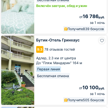
Включён завтрак, обед и ужин
16 786
от
руб.
за 1 ночь
Получите
839 бонусов
Бутик-
Бутик-Отель Гринхаус
Отель
Гринхаус
9.3
78 отзывов гостей
Адлер,
2.3 км от центра
До "Пляж Мандарин" 164 м
Первая линия
Бесплатная отмена
10 100
от
руб.
за 1 ночь
Получите
505 бонусов