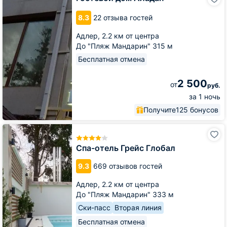
дом
Аладан
8.3
22 отзыва гостей
Адлер,
2.2 км от центра
До "Пляж Мандарин" 315 м
Бесплатная отмена
2 500
от
руб.
за 1 ночь
Получите
125 бонусов
Спа-
отель
Грейс
Спа-отель Грейс Глобал
Глобал
9.3
669 отзывов гостей
Адлер,
2.2 км от центра
До "Пляж Мандарин" 333 м
Ски-пасс
Вторая линия
Бесплатная отмена