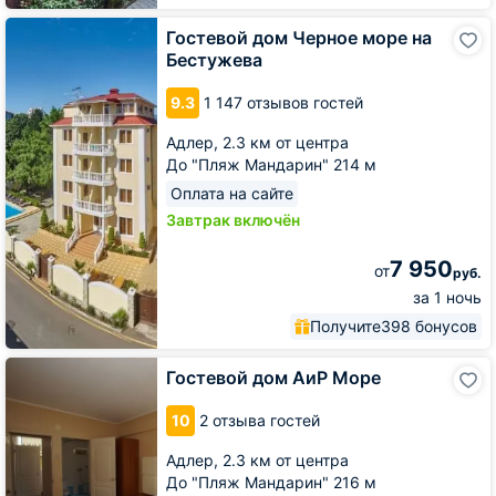
Гостевой
Гостевой дом Черное море на
дом
Бестужева
Черное
море
9.3
1 147 отзывов гостей
на
Бестужева
Адлер,
2.3 км от центра
До "Пляж Мандарин" 214 м
Оплата на сайте
Завтрак включён
7 950
от
руб.
за 1 ночь
Получите
398 бонусов
Гостевой
Гостевой дом АиР Море
дом
АиР
10
2 отзыва гостей
Море
Адлер,
2.3 км от центра
До "Пляж Мандарин" 216 м