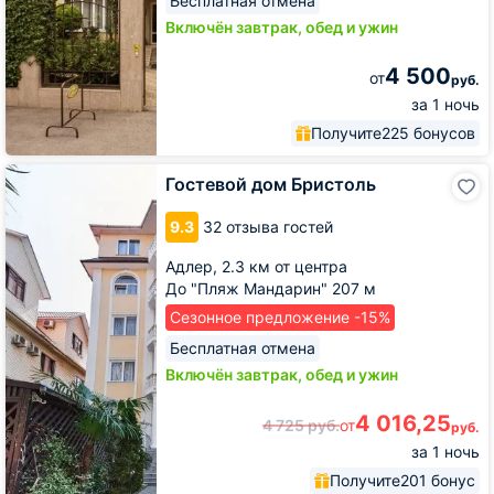
Бесплатная отмена
Включён завтрак, обед и ужин
4 500
от
руб.
за 1 ночь
Получите
225 бонусов
Гостевой
Гостевой дом Бристоль
дом
Бристоль
9.3
32 отзыва гостей
Адлер,
2.3 км от центра
До "Пляж Мандарин" 207 м
Сезонное предложение -15%
Бесплатная отмена
Включён завтрак, обед и ужин
4 016,25
4 725
руб.
от
руб.
за 1 ночь
Получите
201 бонус