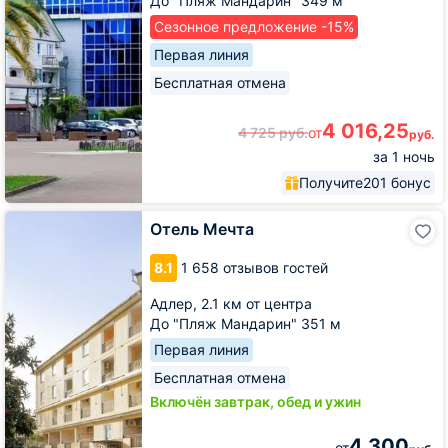
До "Пляж Мандарин" 349 м
Сезонное предложение -15%
Первая линия
Бесплатная отмена
4 016,25
4 725
руб.
от
руб.
за 1 ночь
Получите
201 бонус
Отель
Отель Мечта
Мечта
8.1
1 658 отзывов гостей
Адлер,
2.1 км от центра
До "Пляж Мандарин" 351 м
Первая линия
Бесплатная отмена
Включён завтрак, обед и ужин
4 300
от