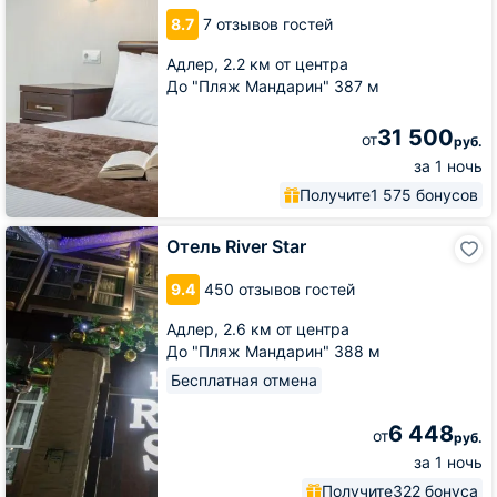
на
8.7
7 отзывов гостей
Интернациональной
Адлер,
2.2 км от центра
До "Пляж Мандарин" 387 м
31 500
от
руб.
за 1 ночь
Получите
1 575 бонусов
Отель
Отель River Star
River
Star
9.4
450 отзывов гостей
Адлер,
2.6 км от центра
До "Пляж Мандарин" 388 м
Бесплатная отмена
6 448
от
руб.
за 1 ночь
Получите
322 бонуса