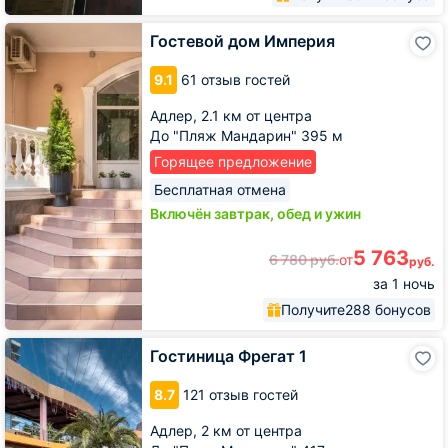
Гостевой
Гостевой дом Империя
дом
Империя
9.1
61 отзыв гостей
Адлер,
2.1 км от центра
До "Пляж Мандарин" 395 м
Горящее предложение
Бесплатная отмена
Включён завтрак, обед и ужин
5 763
6 780
руб.
от
руб.
за 1 ночь
Получите
288 бонусов
Гостиница
Гостиница Фрегат 1
Фрегат
1
8.7
121 отзыв гостей
Адлер,
2 км от центра