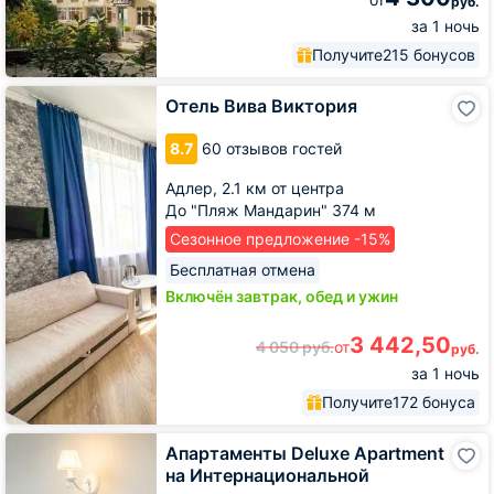
руб.
за 1 ночь
Получите
215 бонусов
Отель
Отель Вива Виктория
Вива
Виктория
8.7
60 отзывов гостей
Адлер,
2.1 км от центра
До "Пляж Мандарин" 374 м
Сезонное предложение -15%
Бесплатная отмена
Включён завтрак, обед и ужин
3 442,50
4 050
руб.
от
руб.
за 1 ночь
Получите
172 бонуса
Апартаменты
Апартаменты Deluxe Apartment
Deluxe
на Интернациональной
Apartment