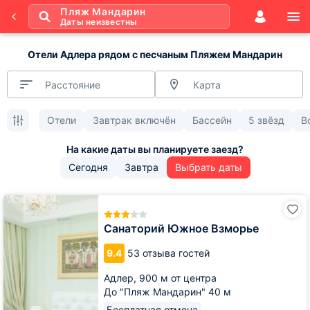
Пляж Мандарин
Даты неизвестны
Отели Адлера рядом с песчаным Пляжем Мандарин
Расстояние
Карта
Отели
Завтрак включён
Бассейн
5 звёзд
В
Сегодня
Завтра
Выбрать даты
Санаторий
Южное
Взморье
Санаторий Южное Взморье
9.4
53 отзыва гостей
Адлер,
900 м от центра
До "Пляж Мандарин" 40 м
Бесплатная отмена