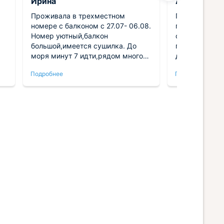
Ирина
Аля
Проживала в трехместном
Приехали с п
номере с балконом с 27.07- 06.08.
пожалели! Ап
Номер уютный,балкон
стильные, ре
большой,имеется сушилка. До
при этом внут
моря минут 7 идти,рядом много
домашнему те
столовых,магазинов. Хозяева
кухня просто
Подробнее
Подробнее
приветливые,приятные люди. Есть
холодильник 
а
чистый бассейн.Всё понравилось
Вайфай шустр
мигом. Зеркал
подсветкой —
,
.