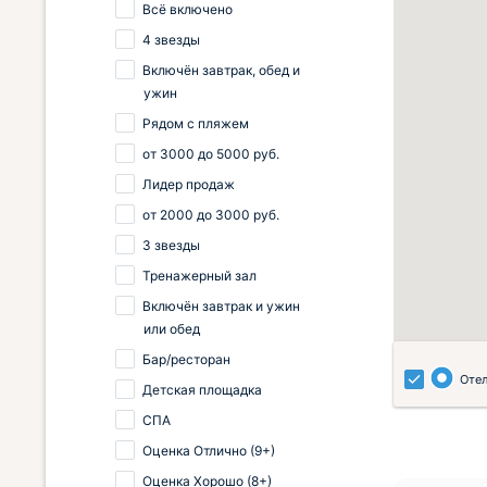
Всё включено
4 звезды
Включён завтрак, обед и
ужин
Рядом с пляжем
от
3000
до
5000
руб.
Лидер продаж
от
2000
до
3000
руб.
3 звезды
Тренажерный зал
Включён завтрак и ужин
или обед
Бар/ресторан
Оте
Детская площадка
СПА
Оценка Отлично (9+)
Оценка Хорошо (8+)