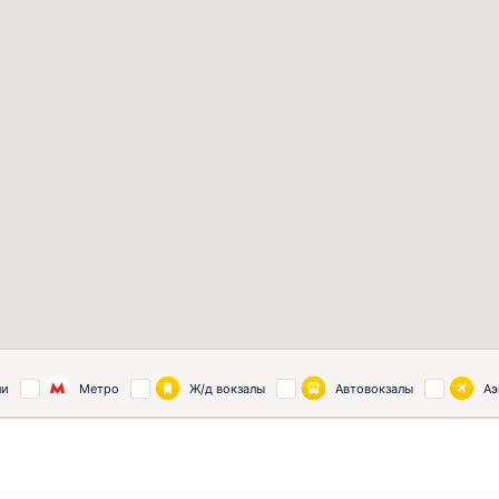
ли
Метро
Ж/д вокзалы
Автовокзалы
Аэ