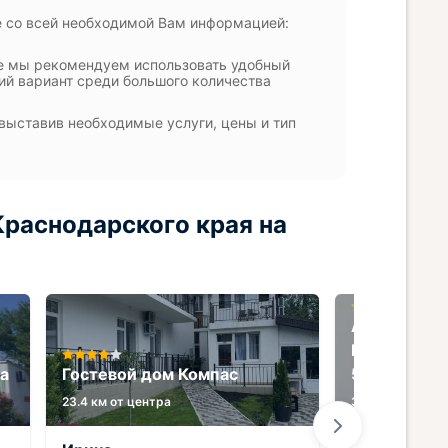
е со всей необходимой Вам информацией:
е мы рекомендуем использовать удобный
ий вариант среди большого количества
 выставив необходимые услуги, цены и тип
раснодарского края на
Апартамент
Резиденция
а
Гостевой дом Компас
58
23.4 км от центра
3.6 км от центр