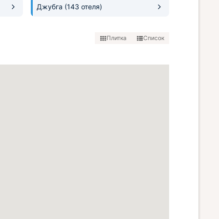
Джубга
(143 отеля)
Плитка
Список