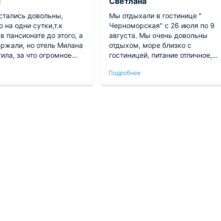
я
Светлана
стались довольны,
Мы отдыхали в гостинице "
о на одни сутки,т.к
Черноморская" с 26 июля по 9
в пансионате до этого, а
августа. Мы очень довольны
ержали, но отель Милана
отдыхом, море близко с
ила, за что огромное
гостиницей, питание отличное,
омер большой, все есть,
очень вкусно готовили, по-
Подробнее
ное чтобы я добавила в
домашнему, чистота в номерах,
о крючки для полотенце
убирали каждый день, полотенц
комнате. Персонал очень
меняли раз в три дня, персонал
ый, приветливый.
весь очень доброжелательный,
уем однозначно.
отзывчивый. Мы очень довольны
что приехали в " Черноморскую"