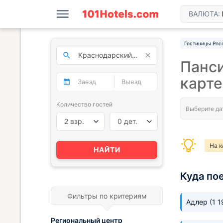
ВАЛЮТА:
Гостиницы Рос
Панси
карте
Количество гостей
2 взр.
0 дет.
На к
НАЙТИ
Куда по
Фильтры по критериям
Адлер
(1 
Региональный центр