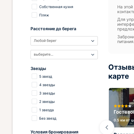
На этой
Собственная кухня
контакт
Пляж
Для упр
интерфе
Расстояние до берега
предлож
Заброни
Любой берег
питания
выберите...
Отзывы
Звезды
карте
5 звезд
4 звезды
3 звезды
2 звезды
1 звезда
Гостевой дом Калараш 17а
Гостево
Без звезд
0.5 км от центра
0.5 км от 
Условия бронирования